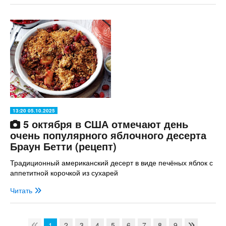
13:20 05.10.2025
5 октября в США отмечают день
очень популярного яблочного десерта
Браун Бетти (рецепт)
Традиционный американский десерт в виде печёных яблок с
аппетитной корочкой из сухарей
Читать
1
2
3
4
5
6
7
8
9