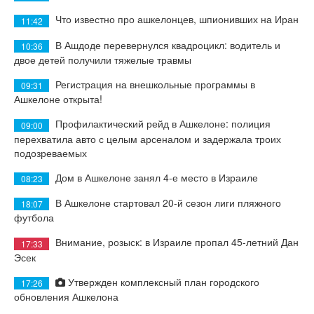
Что известно про ашкелонцев, шпионивших на Иран
11:42
В Ашдоде перевернулся квадроцикл: водитель и
10:36
двое детей получили тяжелые травмы
Регистрация на внешкольные программы в
09:31
Ашкелоне открыта!
Профилактический рейд в Ашкелоне: полиция
09:00
перехватила авто с целым арсеналом и задержала троих
подозреваемых
Дом в Ашкелоне занял 4-е место в Израиле
08:23
В Ашкелоне стартовал 20-й сезон лиги пляжного
18:07
футбола
Внимание, розыск: в Израиле пропал 45-летний Дан
17:33
Эсек
Утвержден комплексный план городского
17:26
обновления Ашкелона