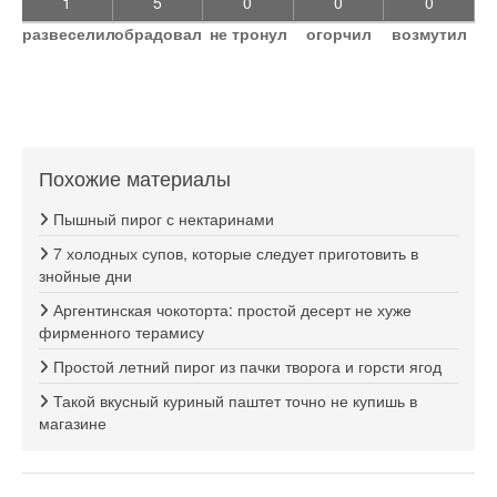
1
5
0
0
0
развеселил
обрадовал
не тронул
огорчил
возмутил
Похожие материалы
Пышный пирог с нектаринами
7 холодных супов, которые следует приготовить в
знойные дни
Аргентинская чокоторта: простой десерт не хуже
фирменного терамису
Простой летний пирог из пачки творога и горсти ягод
Такой вкусный куриный паштет точно не купишь в
магазине