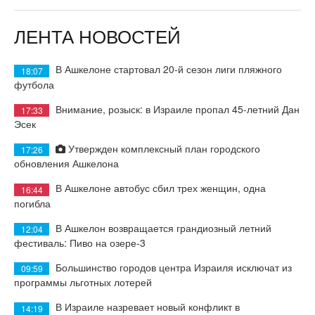
ЛЕНТА НОВОСТЕЙ
В Ашкелоне стартовал 20-й сезон лиги пляжного
18:07
футбола
Внимание, розыск: в Израиле пропал 45-летний Дан
17:33
Эсек
Утвержден комплексный план городского
17:26
обновления Ашкелона
В Ашкелоне автобус сбил трех женщин, одна
16:44
погибла
В Ашкелон возвращается грандиозный летний
12:04
фестиваль: Пиво на озере-3
Большинство городов центра Израиля исключат из
09:59
программы льготных лотерей
В Израиле назревает новый конфликт в
14:19