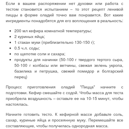
Если в вашем распоряжении нет духовки или работа с
тестом становится испытанием – то этот рецепт ленивой
пиццы в форме оладий точно вам понравится. Вот какие
ингредиенты понадобятся для его воплощения в реальность:
200 мл кефира комнатной температуры;
2 куриных яйца;
1 стакан муки (приблизительно 130-150 г);
0.5 ч.л. соды;
по щепотке соли и сахара;
продукты для начинки (50-100 г твердого тертого сыра,
50-100 г колбасы или ветчины, свежая зелень укропа,
базилика и петрушка, свежий помидор и болгарский
перец)
Процесс приготовления оладий "Пицца" начните с
подготовки. Кефир смешайте с содой. Чтобы масса для теста
приобрела воздушность – оставьте ее на 10-15 минут, чтобы
настоялась.
Начните готовить тесто. К кефирной массе добавьте соль,
сахар, куриные яйца и просеянную муку. Перемешайте все
составляющие, чтобы получилась однородная масса.