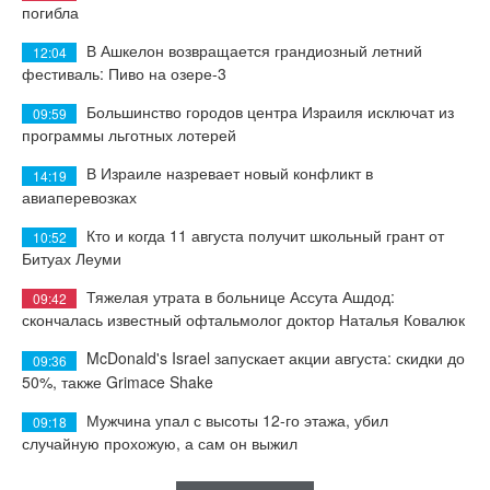
погибла
В Ашкелон возвращается грандиозный летний
12:04
фестиваль: Пиво на озере-3
Большинство городов центра Израиля исключат из
09:59
программы льготных лотерей
В Израиле назревает новый конфликт в
14:19
авиаперевозках
Кто и когда 11 августа получит школьный грант от
10:52
Битуах Леуми
Тяжелая утрата в больнице Ассута Ашдод:
09:42
скончалась известный офтальмолог доктор Наталья Ковалюк
McDonald's Israel запускает акции августа: скидки до
09:36
50%, также Grimace Shake
Мужчина упал с высоты 12-го этажа, убил
09:18
случайную прохожую, а сам он выжил