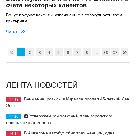
счета некоторых клиентов
Бонус получат клиенты, отвечающие в совокупности трем
критериям
Читать
1
2
3
4
5
6
7
8
...
36
37
ЛЕНТА НОВОСТЕЙ
Внимание, розыск: в Израиле пропал 45-летний Дан
17:33
Эсек
Утвержден комплексный план городского
17:26
обновления Ашкелона
В Ашкелоне автобус сбил трех женщин, одна
16:44