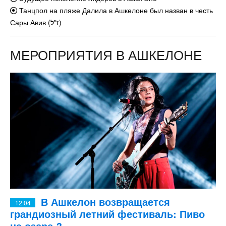
Танцпол на пляже Далила в Ашкелоне был назван в честь
Сары Авив (ז"ל)
МЕРОПРИЯТИЯ В АШКЕЛОНЕ
В Ашкелон возвращается
12:04
грандиозный летний фестиваль: Пиво
на озере-3