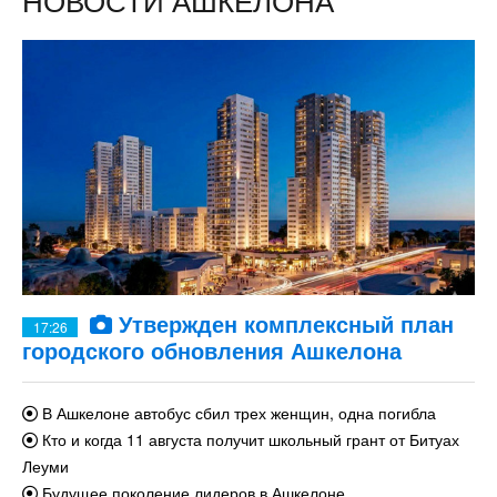
Утвержден комплексный план
17:26
городского обновления Ашкелона
В Ашкелоне автобус сбил трех женщин, одна погибла
Кто и когда 11 августа получит школьный грант от Битуах
Леуми
Будущее поколение лидеров в Ашкелоне