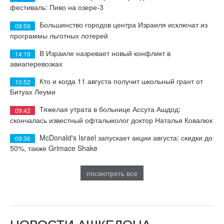
фестиваль: Пиво на озере-3
Большинство городов центра Израиля исключат из
09:59
программы льготных лотерей
В Израиле назревает новый конфликт в
14:19
авиаперевозках
Кто и когда 11 августа получит школьный грант от
10:52
Битуах Леуми
Тяжелая утрата в больнице Ассута Ашдод:
09:42
скончалась известный офтальмолог доктор Наталья Ковалюк
McDonald's Israel запускает акции августа: скидки до
09:36
50%, также Grimace Shake
посмотреть все
НОВОСТИ АШКЕЛОНА