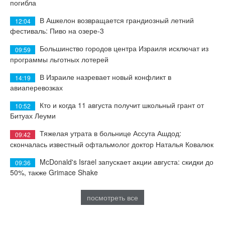
погибла
В Ашкелон возвращается грандиозный летний
12:04
фестиваль: Пиво на озере-3
Большинство городов центра Израиля исключат из
09:59
программы льготных лотерей
В Израиле назревает новый конфликт в
14:19
авиаперевозках
Кто и когда 11 августа получит школьный грант от
10:52
Битуах Леуми
Тяжелая утрата в больнице Ассута Ашдод:
09:42
скончалась известный офтальмолог доктор Наталья Ковалюк
McDonald's Israel запускает акции августа: скидки до
09:36
50%, также Grimace Shake
посмотреть все