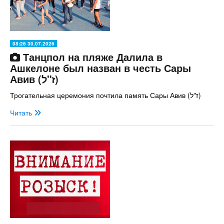
08:26 30.07.2026
Танцпол на пляже Далила в
Ашкелоне был назван в честь Сары
Авив (ז"ל)
Трогательная церемония почтила память Сары Авив (ז"ל)
Читать