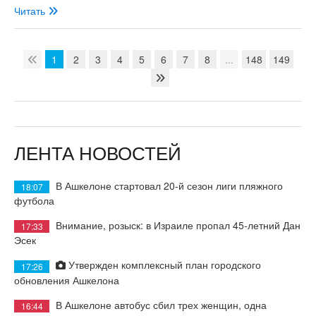
Читать
1
2
3
4
5
6
7
8
...
148
149
ЛЕНТА НОВОСТЕЙ
В Ашкелоне стартовал 20-й сезон лиги пляжного
18:07
футбола
Внимание, розыск: в Израиле пропал 45-летний Дан
17:33
Эсек
Утвержден комплексный план городского
17:26
обновления Ашкелона
В Ашкелоне автобус сбил трех женщин, одна
16:44