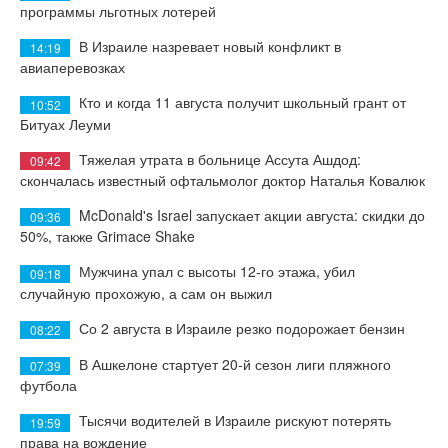
программы льготных лотерей
В Израиле назревает новый конфликт в
14:19
авиаперевозках
Кто и когда 11 августа получит школьный грант от
10:52
Битуах Леуми
Тяжелая утрата в больнице Ассута Ашдод:
09:42
скончалась известный офтальмолог доктор Наталья Ковалюк
McDonald's Israel запускает акции августа: скидки до
09:36
50%, также Grimace Shake
Мужчина упал с высоты 12-го этажа, убил
09:18
случайную прохожую, а сам он выжил
Со 2 августа в Израиле резко подорожает бензин
08:22
В Ашкелоне стартует 20-й сезон лиги пляжного
07:39
футбола
Тысячи водителей в Израиле рискуют потерять
19:59
права на вождение