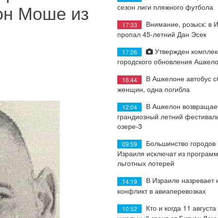
он Моше из
сезон лиги пляжного футбола
Внимание, розыск: в 
17:33
пропал 45-летний Дан Эсек
Утвержден комплек
17:26
городского обновления Ашкел
В Ашкелоне автобус с
16:44
женщин, одна погибла
В Ашкелон возвращае
12:04
грандиозный летний фестиваль
озере-3
Большинство городов
09:59
Израиля исключат из програм
льготных лотерей
В Израиле назревает
14:19
конфликт в авиаперевозках
Кто и когда 11 августа
10:52
школьный грант от Битуах Леу