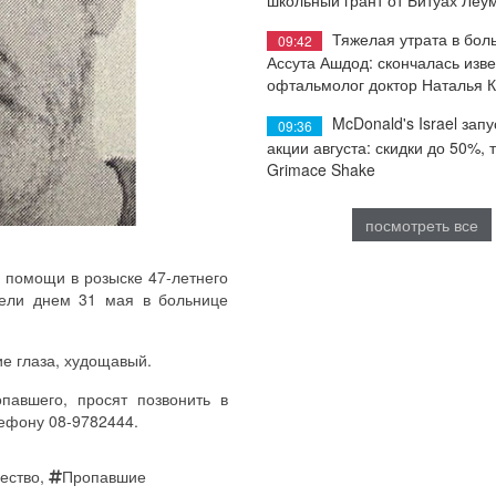
Тяжелая утрата в бол
09:42
Ассута Ашдод: скончалась изв
офтальмолог доктор Наталья 
McDonald's Israel запу
09:36
акции августа: скидки до 50%, 
Grimace Shake
посмотреть все
 помощи в розыске 47-летнего
дели днем 31 мая в больнице
ие глаза, худощавый.
павшего, просят позвонить в
лефону 08-9782444.
ество
,
Пропавшие