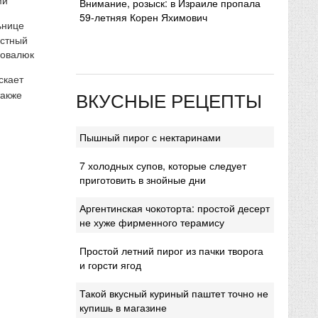
Внимание, розыск: в Израиле пропала
59-летняя Корен Яхимович
ьнице
естный
Ковалюк
скает
ВКУСНЫЕ РЕЦЕПТЫ
также
Пышный пирог с нектаринами
7 холодных супов, которые следует
приготовить в знойные дни
Аргентинская чокоторта: простой десерт
не хуже фирменного терамису
Простой летний пирог из пачки творога
и горсти ягод
Такой вкусный куриный паштет точно не
купишь в магазине