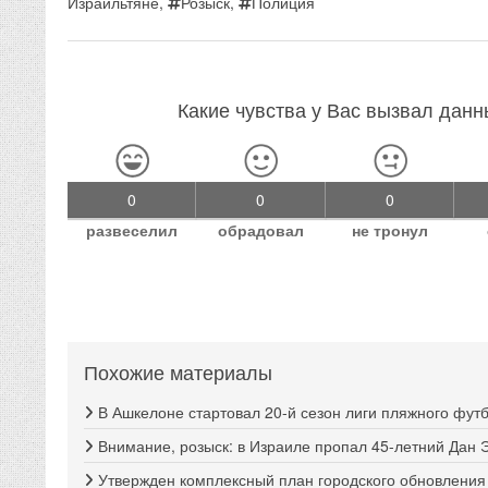
Израильтяне
,
Розыск
,
Полиция
Какие чувства у Вас вызвал дан
0
0
0
развеселил
обрадовал
не тронул
Похожие материалы
В Ашкелоне стартовал 20-й сезон лиги пляжного фут
Внимание, розыск: в Израиле пропал 45-летний Дан 
Утвержден комплексный план городского обновлени