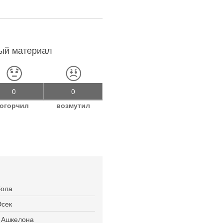
ный материал
0
0
огорчил
возмутил
бола
Эсек
я Ашкелона