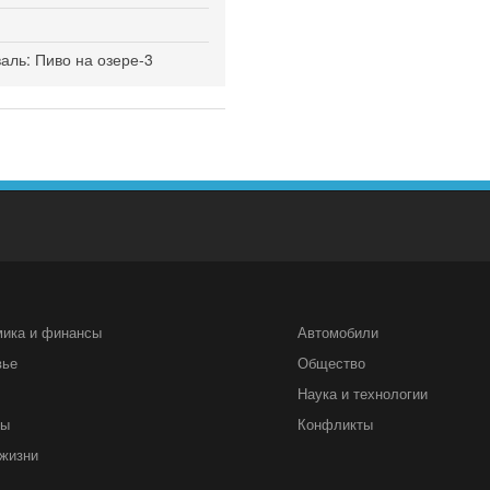
ль: Пиво на озере-3
мика и финансы
Автомобили
вье
Общество
Наука и технологии
ты
Конфликты
жизни