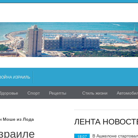
ВОЙНА ИЗРАИЛЬ
Здоровье
Спорт
Рецепты
Стиль жизни
Автомоби
ЛЕНТА НОВОСТ
н Моше из Лода
Израиле
В Ашкелоне стартовал
18:07