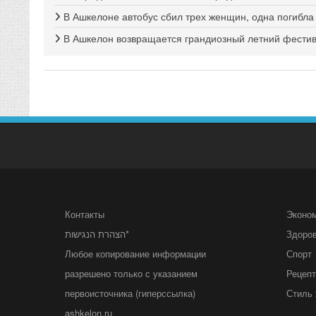
В Ашкелоне автобус сбил трех женщин, одна погибла
В Ашкелон возвращается грандиозный летний фестива
Контакты
Эконо
הצהרת הנגישות*
Здоро
Любое копирование информации
Спорт
разрешено только с указанием
Рецеп
первоисточника (гиперссылка)
Стиль 
ashkelon.ru