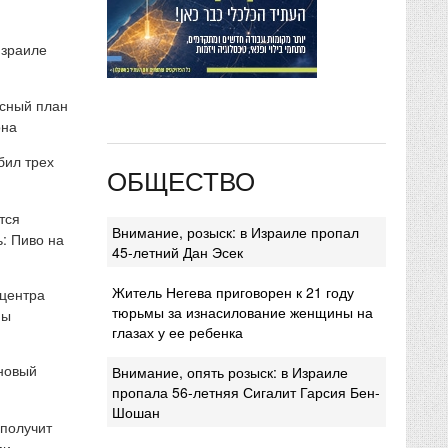
Израиле
сный план
она
бил трех
ОБЩЕСТВО
тся
Внимание, розыск: в Израиле пропал
: Пиво на
45-летний Дан Эсек
Житель Негева приговорен к 21 году
 центра
тюрьмы за изнасилование женщины на
мы
глазах у ее ребенка
 новый
Внимание, опять розыск: в Израиле
пропала 56-летняя Сигалит Гарсия Бен-
Шошан
 получит
ми