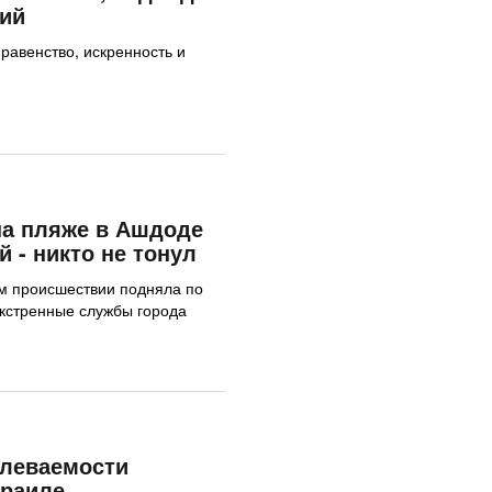
ний
равенство, искренность и
на пляже в Ашдоде
 - никто не тонул
 происшествии подняла по
экстренные службы города
олеваемости
зраиле