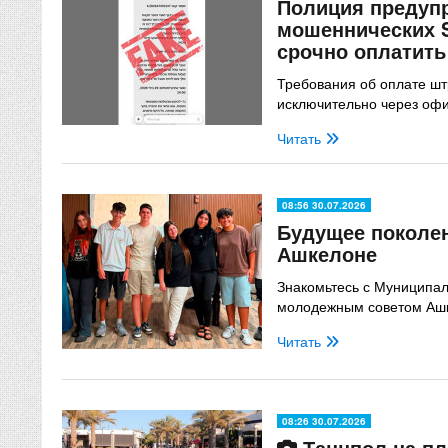
Полиция предуп
мошеннических 
срочно оплатит
Требования об оплате шт
исключительно через оф
Читать
08:56 30.07.2026
Будущее поколе
Ашкелоне
Знакомьтесь с Муниципа
молодежным советом Ашк
Читать
08:26 30.07.2026
Танцпол на пл