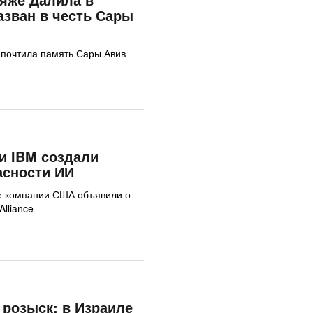
зван в честь Сары
 почтила память Сары Авив
a и IBM создали
асности ИИ
е компании США объявили о
Alliance
 розыск: в Израиле