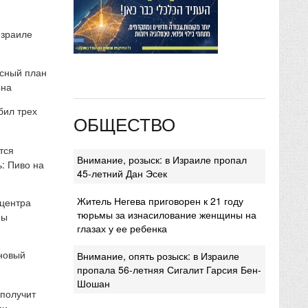
Израиле
сный план
она
бил трех
ОБЩЕСТВО
тся
Внимание, розыск: в Израиле пропал
: Пиво на
45-летний Дан Эсек
Житель Негева приговорен к 21 году
 центра
тюрьмы за изнасилование женщины на
мы
глазах у ее ребенка
 новый
Внимание, опять розыск: в Израиле
пропала 56-летняя Сигалит Гарсия Бен-
Шошан
 получит
ми