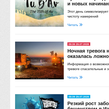
и новых начина
Этот день символизирует 
чистоту намерений
Читать
09:36 29.07.2026
Ночная тревога 
оказалась ложной
Информация о возможном
тревоге спасательные и 
Читать
08:39 29.07.2026
Резкий рост заб
бешенством в И