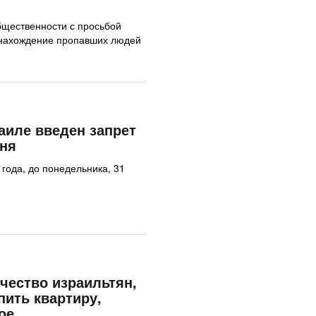
бщественности с просьбой
онахождение пропавших людей
аиле введен запрет
гня
 года, до понедельника, 31
ичество израильтян,
ить квартиру,
ое