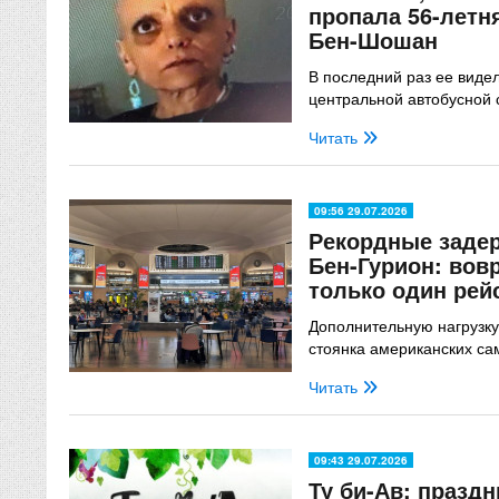
пропала 56-летн
Бен-Шошан
В последний раз ее виде
центральной автобусной 
Читать
09:56 29.07.2026
Рекордные задер
Бен-Гурион: вов
только один рей
Дополнительную нагрузку
стоянка американских са
Читать
09:43 29.07.2026
Ту би-Ав: празд