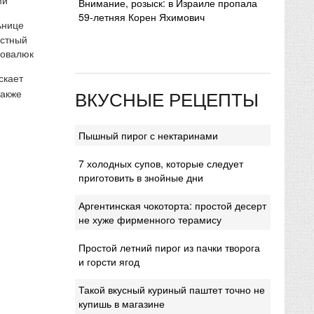
Внимание, розыск: в Израиле пропала
59-летняя Корен Яхимович
ьнице
естный
Ковалюк
скает
ВКУСНЫЕ РЕЦЕПТЫ
также
Пышный пирог с нектаринами
7 холодных супов, которые следует
приготовить в знойные дни
Аргентинская чокоторта: простой десерт
не хуже фирменного терамису
Простой летний пирог из пачки творога
и горсти ягод
Такой вкусный куриный паштет точно не
купишь в магазине