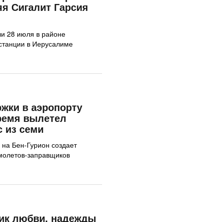
яя Сигалит Гарсия
ли 28 июля в районе
станции в Иерусалиме
жки в аэропорту
ремя вылетел
с из семи
 на Бен-Гурион создает
молетов-заправщиков
ник любви, надежды