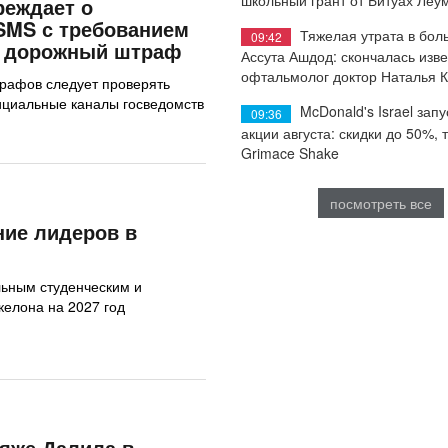
реждает о
SMS с требованием
Тяжелая утрата в бол
09:42
ь дорожный штраф
Ассута Ашдод: скончалась изв
офтальмолог доктор Наталья 
рафов следует проверять
ициальные каналы госведомств
McDonald's Israel запу
09:36
акции августа: скидки до 50%, 
Grimace Shake
посмотреть все
ние лидеров в
льным студенческим и
елона на 2027 год
яже Далила в