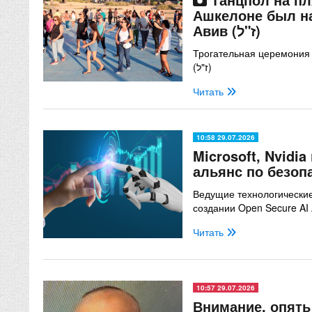
Ашкелоне был на
Авив (ז"ל)
Трогательная церемония
(ז"ל)
Читать
10:58 29.07.2026
Microsoft, Nvidi
альянс по безоп
Ведущие технологически
создании Open Secure AI 
Читать
10:57 29.07.2026
Внимание, опять