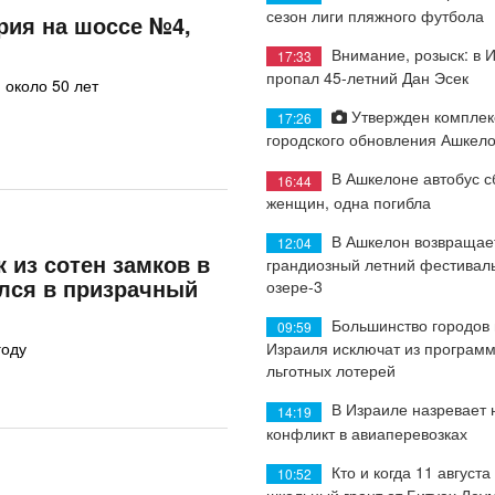
сезон лиги пляжного футбола
рия на шоссе №4,
Внимание, розыск: в 
17:33
пропал 45-летний Дан Эсек
 около 50 лет
Утвержден комплек
17:26
городского обновления Ашкел
В Ашкелоне автобус с
16:44
женщин, одна погибла
В Ашкелон возвращае
12:04
 из сотен замков в
грандиозный летний фестиваль
лся в призрачный
озере-3
Большинство городов
09:59
Израиля исключат из програм
году
льготных лотерей
В Израиле назревает
14:19
конфликт в авиаперевозках
Кто и когда 11 августа
10:52
школьный грант от Битуах Леу