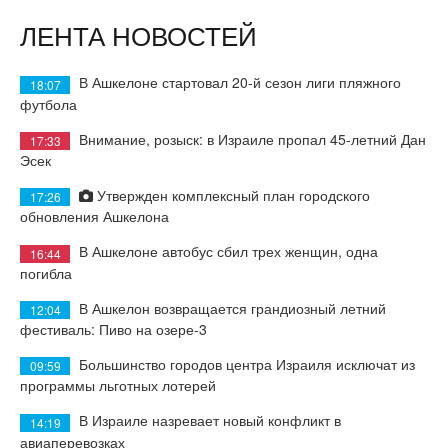
ЛЕНТА НОВОСТЕЙ
В Ашкелоне стартовал 20-й сезон лиги пляжного
18:07
футбола
Внимание, розыск: в Израиле пропал 45-летний Дан
17:33
Эсек
Утвержден комплексный план городского
17:26
обновления Ашкелона
В Ашкелоне автобус сбил трех женщин, одна
16:44
погибла
В Ашкелон возвращается грандиозный летний
12:04
фестиваль: Пиво на озере-3
Большинство городов центра Израиля исключат из
09:59
программы льготных лотерей
В Израиле назревает новый конфликт в
14:19
авиаперевозках