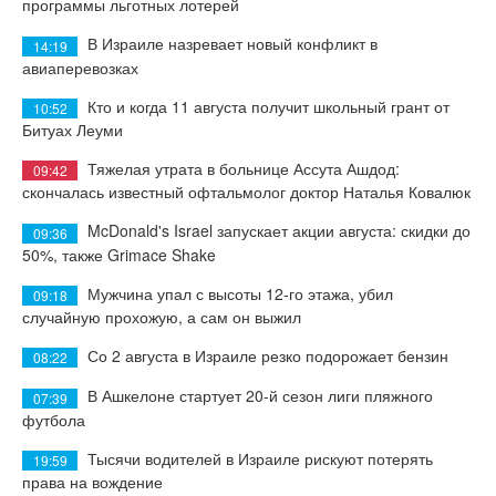
программы льготных лотерей
В Израиле назревает новый конфликт в
14:19
авиаперевозках
Кто и когда 11 августа получит школьный грант от
10:52
Битуах Леуми
Тяжелая утрата в больнице Ассута Ашдод:
09:42
скончалась известный офтальмолог доктор Наталья Ковалюк
McDonald's Israel запускает акции августа: скидки до
09:36
50%, также Grimace Shake
Мужчина упал с высоты 12-го этажа, убил
09:18
случайную прохожую, а сам он выжил
Со 2 августа в Израиле резко подорожает бензин
08:22
В Ашкелоне стартует 20-й сезон лиги пляжного
07:39
футбола
Тысячи водителей в Израиле рискуют потерять
19:59
права на вождение