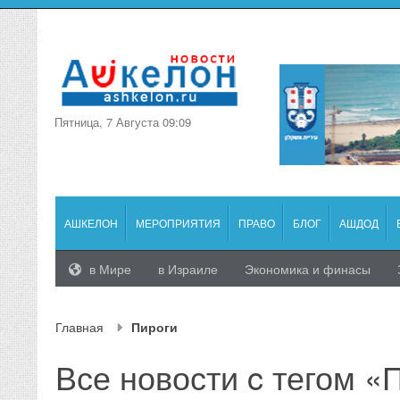
Пятница, 7 Августа 09:09
АШКЕЛОН
МЕРОПРИЯТИЯ
ПРАВО
БЛОГ
АШДОД
в Мире
в Израиле
Экономика и финасы
Главная
Пироги
Все новости c тегом «