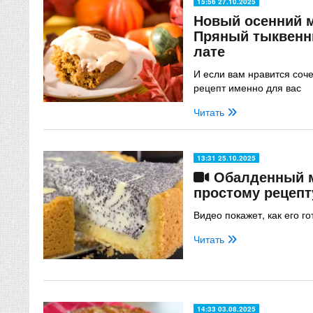
15:56 27.10.2025
Новый осенний 
Пряный тыквенн
лате
И если вам нравится соче
рецепт именно для вас
Читать
13:31 25.10.2025
Обалденный м
простому рецепт
Видео покажет, как его го
Читать
14:33 03.08.2025