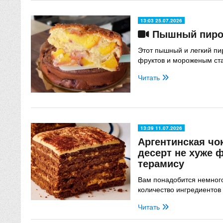
13:03 25.07.2026
Пышный пирог
Этот пышный и легкий пи
фруктов и мороженым ст
Читать
13:39 11.07.2026
Аргентинская чо
десерт не хуже 
терамису
Вам понадобится немног
количество ингредиентов
Читать