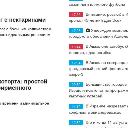
сезон лиги пляжного футбола
Внимание, розыск: в 
17:33
 с нектаринами
пропал 45-летний Дан Эсек
рог с большим количеством
Утвержден комплек
17:26
анет идеальным решением
городского обновления Ашкел
В Ашкелоне автобус с
16:44
женщин, одна погибла
В Ашкелон возвращае
12:04
грандиозный летний фестиваль
озере-3
которта: простой
Большинство городов
09:59
фирменного
Израиля исключат из програм
льготных лотерей
о времени и минимальное
В Израиле назревает
14:19
конфликт в авиаперевозках
Кто и когда 11 августа
10:52
школьный грант от Битуах Леу