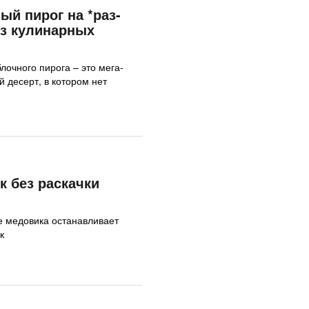
й пирог на *раз-
из кулинарных
лочного пирога – это мега-
 десерт, в котором нет
 без раскачки
ке медовика останавливает
к