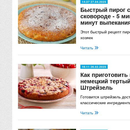
14:37 27.04.2025
Быстрый пирог с
сковороде - 5 ми
минут выпекани
Этот быстрый рецепт пир
хозяек
Читать
16:11 26.02.2025
Как приготовить
немецкий тертый
Штрейзель
Готовится штрейзель дост
классические ингредиент
Читать