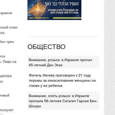
Израиле
сный план
она
бил трех
ОБЩЕСТВО
тся
Внимание, розыск: в Израиле пропал
: Пиво на
45-летний Дан Эсек
Житель Негева приговорен к 21 году
 центра
тюрьмы за изнасилование женщины на
мы
глазах у ее ребенка
 новый
Внимание, опять розыск: в Израиле
пропала 56-летняя Сигалит Гарсия Бен-
Шошан
 получит
ми