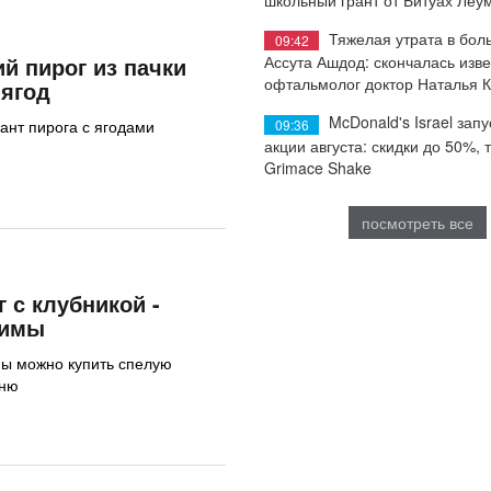
Тяжелая утрата в бол
09:42
й пирог из пачки
Ассута Ашдод: скончалась изв
офтальмолог доктор Наталья 
 ягод
McDonald's Israel запу
ант пирога с ягодами
09:36
акции августа: скидки до 50%, 
Grimace Shake
посмотреть все
 с клубникой -
зимы
мы можно купить спелую
шню