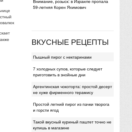
Внимание, розыск: в Израиле пропала
59-летняя Корен Яхимович
ьнице
естный
Ковалюк
скает
ВКУСНЫЕ РЕЦЕПТЫ
также
Пышный пирог с нектаринами
7 холодных супов, которые следует
приготовить в знойные дни
Аргентинская чокоторта: простой десерт
не хуже фирменного терамису
Простой летний пирог из пачки творога
и горсти ягод
Такой вкусный куриный паштет точно не
купишь в магазине