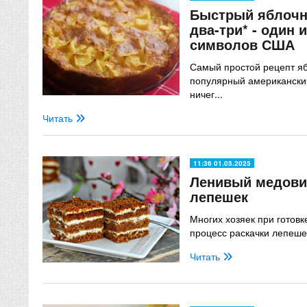
Быстрый яблочны
два-три* - один 
символов США
Самый простой рецепт яб
популярный американский
ничег...
Читать
11:36 01.05.2025
Ленивый медовик
лепешек
Многих хозяек при готов
процесс раскачки лепеше
Читать