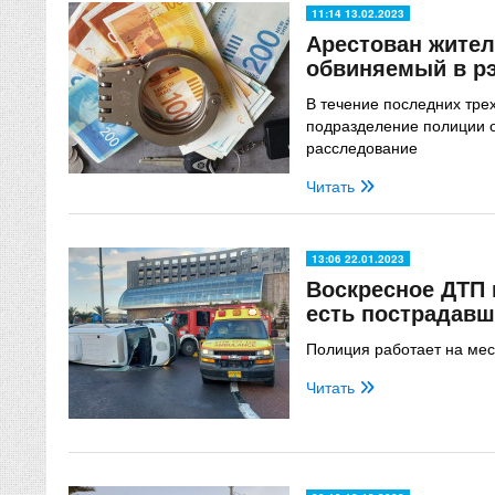
11:14 13.02.2023
Арестован жител
обвиняемый в рэ
В течение последних тре
подразделение полиции 
расследование
Читать
13:06 22.01.2023
Воскресное ДТП 
есть пострадав
Полиция работает на ме
Читать