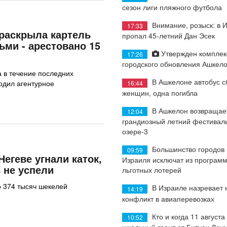
сезон лиги пляжного футбола
Внимание, розыск: в 
17:33
раскрыла картель
пропал 45-летний Дан Эсек
ьми - арестовано 15
Утвержден комплек
17:26
городского обновления Ашкел
 в течение последних
В Ашкелоне автобус с
одил агентурное
16:44
женщин, одна погибла
В Ашкелон возвращае
12:04
грандиозный летний фестиваль
озере-3
Большинство городов
09:59
Негеве угнали каток,
Израиля исключат из програм
 не успели
льготных лотерей
 374 тысяч шекелей
В Израиле назревает
14:19
конфликт в авиаперевозках
Кто и когда 11 августа
10:52
школьный грант от Битуах Леу