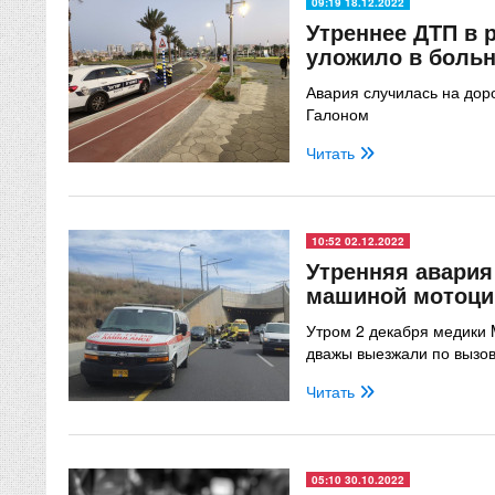
09:19 18.12.2022
Утреннее ДТП в 
уложило в больн
Авария случилась на дор
Галоном
Читать
10:52 02.12.2022
Утренняя авария
машиной мотоци
Утром 2 декабря медики
дважы выезжали по вызов
Читать
05:10 30.10.2022