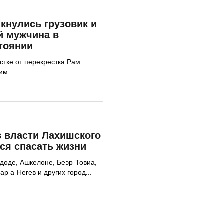
лкнулись грузовик и
й мужчина в
тоянии
стке от перекрестка Рам
хим
 власти Лахишского
ся спасать жизни
доде, Ашкелоне, Беэр-Товиа,
р а-Негев и других город...