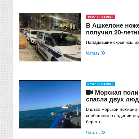
10:27 10.04.2023
В Ашкелоне нож
получил 20-летн
Нападавшие скрылись, и
Читать
07:37 05.04.2023
Морская поли
спасла двух люд
В штаб морской полиции 
сообщение о падении дву
берего...
Читать