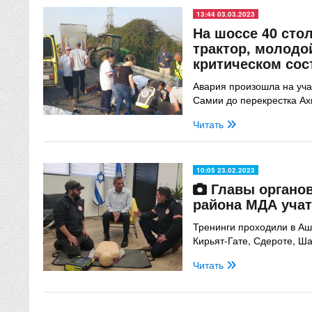
13:44 03.03.2023
На шоссе 40 сто
трактор, молодо
критическом сос
Авария произошла на уча
Самии до перекрестка А
Читать
10:05 23.02.2023
Главы органов
района МДА учат
Тренинги проходили в Аш
Кирьят-Гате, Сдероте, Шаа
Читать