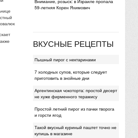
Внимание, розыск: в Израиле пропала
59-летняя Корен Яхимович
ьнице
естный
Ковалюк
скает
ВКУСНЫЕ РЕЦЕПТЫ
также
Пышный пирог с нектаринами
7 холодных супов, которые следует
приготовить в знойные дни
Аргентинская чокоторта: простой десерт
не хуже фирменного терамису
Простой летний пирог из пачки творога
и горсти ягод
Такой вкусный куриный паштет точно не
купишь в магазине