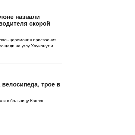
лоне назвали
водителя скорой
е
ялась церемония присвоения
 Витке Шора (ז"ל) площади на углу Хауионут и...
 велосипеда, трое в
ли в больницу Каплан