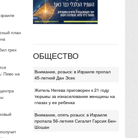
Израиле
сный план
она
бил трех
ОБЩЕСТВО
тся
Внимание, розыск: в Израиле пропал
: Пиво на
45-летний Дан Эсек
Житель Негева приговорен к 21 году
 центра
тюрьмы за изнасилование женщины на
мы
глазах у ее ребенка
 новый
Внимание, опять розыск: в Израиле
пропала 56-летняя Сигалит Гарсия Бен-
Шошан
 получит
ми