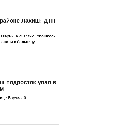
районе Лахиш: ДТП
аварий. К счастью, обошлось
 попали в больницу
ш подросток упал в
 м
нице Барзилай