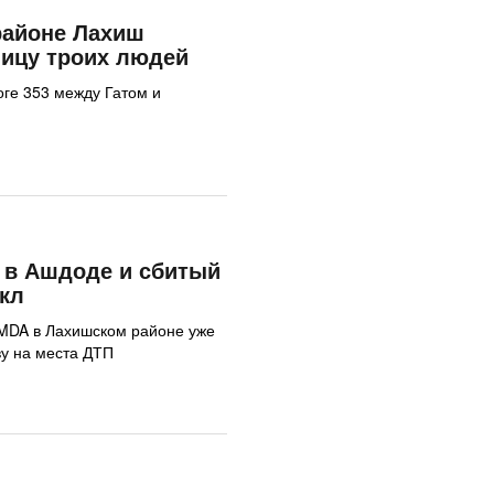
районе Лахиш
ицу троих людей
оге 353 между Гатом и
 в Ашдоде и сбитый
кл
 MDA в Лахишском районе уже
у на места ДТП