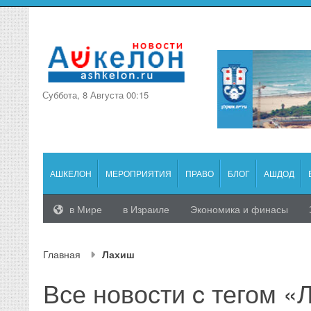
Суббота, 8 Августа 00:15
АШКЕЛОН
МЕРОПРИЯТИЯ
ПРАВО
БЛОГ
АШДОД
в Мире
в Израиле
Экономика и финасы
Главная
Лахиш
Все новости c тегом 