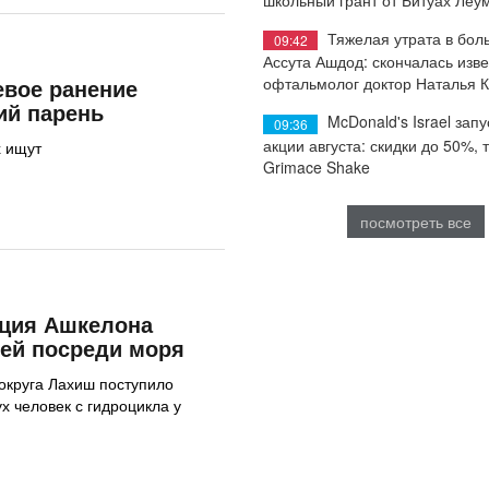
Тяжелая утрата в бол
09:42
Ассута Ашдод: скончалась изв
евое ранение
офтальмолог доктор Наталья 
ий парень
McDonald's Israel запу
09:36
акции августа: скидки до 50%, 
х ищут
Grimace Shake
посмотреть все
ция Ашкелона
ей посреди моря
округа Лахиш поступило
х человек с гидроцикла у