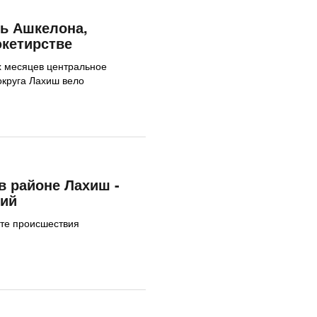
ь Ашкелона,
кетирстве
х месяцев центральное
округа Лахиш вело
в районе Лахиш -
ший
сте происшествия