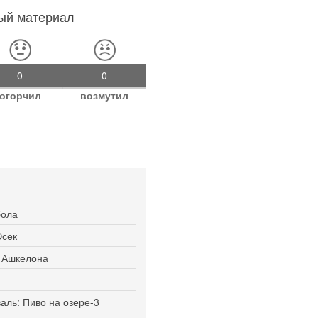
ный материал
0
0
огорчил
возмутил
бола
Эсек
я Ашкелона
ль: Пиво на озере-3