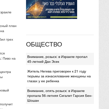
Израиле
сный план
она
бил трех
ОБЩЕСТВО
тся
Внимание, розыск: в Израиле пропал
: Пиво на
45-летний Дан Эсек
Житель Негева приговорен к 21 году
 центра
тюрьмы за изнасилование женщины на
мы
глазах у ее ребенка
 новый
Внимание, опять розыск: в Израиле
пропала 56-летняя Сигалит Гарсия Бен-
Шошан
 получит
ми