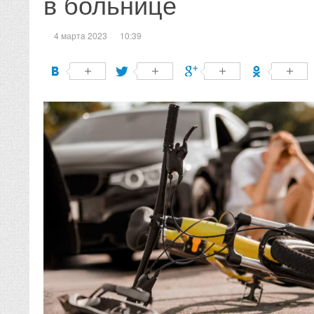
в больнице
4 мартa 2023
10:39