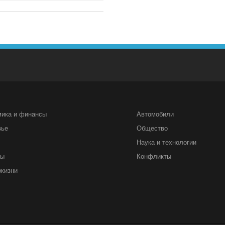
мика и финансы
Автомобили
вье
Общество
Наука и технологии
ты
Конфликты
жизни