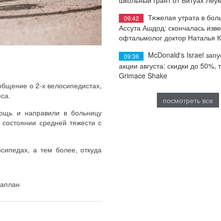
Тяжелая утрата в бол
09:42
Ассута Ашдод: скончалась изв
офтальмолог доктор Наталья 
McDonald's Israel запу
09:36
акции августа: скидки до 50%, 
Grimace Shake
общение о 2-х велосипедистах,
са.
посмотреть все
ощь и направили в больницу
 состоянии средней тяжести с
сипедах, а тем более, откуда
Каплан