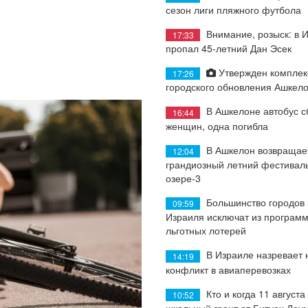
сезон лиги пляжного футбола
Внимание, розыск: в 
17:33
пропал 45-летний Дан Эсек
Утвержден комплек
17:26
городского обновления Ашкел
В Ашкелоне автобус с
16:44
женщин, одна погибла
В Ашкелон возвращае
12:04
грандиозный летний фестиваль
озере-3
Большинство городов
09:59
Израиля исключат из програм
льготных лотерей
В Израиле назревает
14:19
конфликт в авиаперевозках
Кто и когда 11 августа
10:52
школьный грант от Битуах Леу