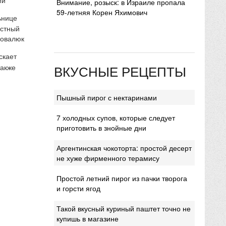
Внимание, розыск: в Израиле пропала
59-летняя Корен Яхимович
ьнице
естный
Ковалюк
скает
ВКУСНЫЕ РЕЦЕПТЫ
также
Пышный пирог с нектаринами
7 холодных супов, которые следует
приготовить в знойные дни
Аргентинская чокоторта: простой десерт
не хуже фирменного терамису
Простой летний пирог из пачки творога
и горсти ягод
Такой вкусный куриный паштет точно не
купишь в магазине