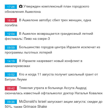
Утвержден комплексный план городского
17:26
обновления Ашкелона
В Ашкелоне автобус сбил трех женщин, одна
16:44
погибла
В Ашкелон возвращается грандиозный летний
12:04
фестиваль: Пиво на озере-3
Большинство городов центра Израиля исключат из
09:59
программы льготных лотерей
В Израиле назревает новый конфликт в
14:19
авиаперевозках
Кто и когда 11 августа получит школьный грант от
10:52
Битуах Леуми
Тяжелая утрата в больнице Ассута Ашдод:
09:42
скончалась известный офтальмолог доктор Наталья Ковалюк
McDonald's Israel запускает акции августа: скидки до
09:36
50%, также Grimace Shake