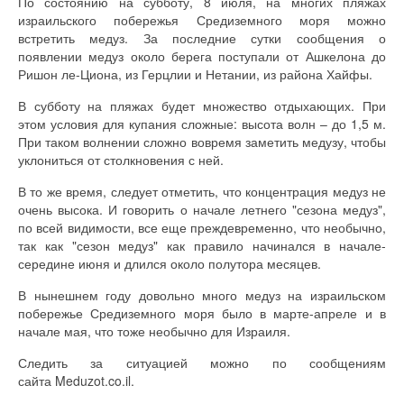
По состоянию на субботу, 8 июля, на многих пляжах
израильского побережья Средиземного моря можно
встретить медуз. За последние сутки сообщения о
появлении медуз около берега поступали от Ашкелона до
Ришон ле-Циона, из Герцлии и Нетании, из района Хайфы.
В субботу на пляжах будет множество отдыхающих. При
этом условия для купания сложные: высота волн – до 1,5 м.
При таком волнении сложно вовремя заметить медузу, чтобы
уклониться от столкновения с ней.
В то же время, следует отметить, что концентрация медуз не
очень высока. И говорить о начале летнего "сезона медуз",
по всей видимости, все еще преждевременно, что необычно,
так как "сезон медуз" как правило начинался в начале-
середине июня и длился около полутора месяцев.
В нынешнем году довольно много медуз на израильском
побережье Средиземного моря было в марте-апреле и в
начале мая, что тоже необычно для Израиля.
Следить за ситуацией можно по сообщениям
сайта Meduzot.co.il.