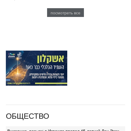
посмотреть все
ОБЩЕСТВО
Внимание, розыск: в Израиле пропал 45-летний Дан Эсек