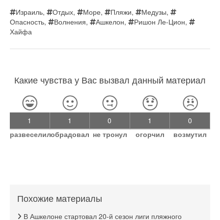
Израиль
,
Отдых
,
Море
,
Пляжи
,
Медузы
,
Опасность
,
Волнения
,
Ашкелон
,
Ришон Ле-Цион
,
Хайфа
Какие чувства у Вас вызвал данный материал
1
1
0
1
0
развеселил
обрадовал
не тронул
огорчил
возмутил
Похожие материалы
В Ашкелоне стартовал 20-й сезон лиги пляжного