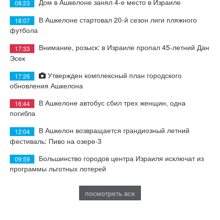
Дом в Ашкелоне занял 4-е место в Израиле
08:23
В Ашкелоне стартовал 20-й сезон лиги пляжного
18:07
футбола
Внимание, розыск: в Израиле пропал 45-летний Дан
17:33
Эсек
Утвержден комплексный план городского
17:26
обновления Ашкелона
В Ашкелоне автобус сбил трех женщин, одна
16:44
погибла
В Ашкелон возвращается грандиозный летний
12:04
фестиваль: Пиво на озере-3
Большинство городов центра Израиля исключат из
09:59
программы льготных лотерей
посмотреть все