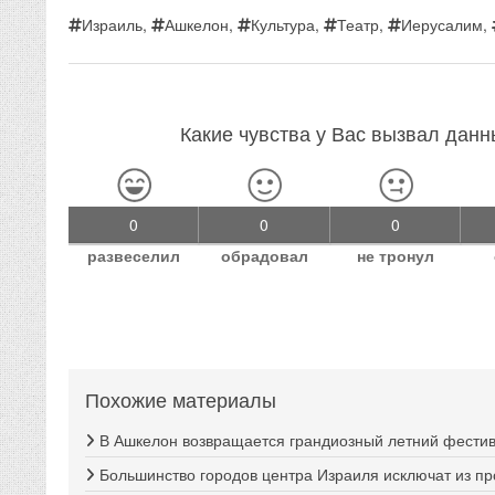
Израиль
,
Ашкелон
,
Культура
,
Театр
,
Иерусалим
,
Какие чувства у Вас вызвал дан
0
0
0
развеселил
обрадовал
не тронул
Похожие материалы
В Ашкелон возвращается грандиозный летний фестива
Большинство городов центра Израиля исключат из п