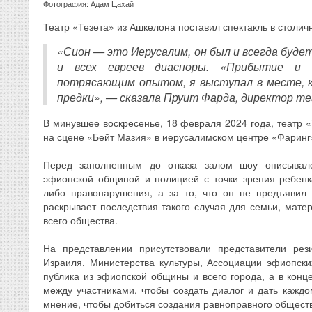
Фотография: Адам Цахай
Театр «Тезета» из Ашкелона поставил спектакль в столич
«Сион — это Иерусалим, он был и всегда буде
и всех евреев диаспоры. «Прибытие и
потрясающим опытом, я выступал в месте, 
предки», — сказала Пруит Фарда, директор т
В минувшее воскресенье, 18 февраля 2024 года, театр 
на сцене «Бейт Мазия» в иерусалимском центре «Фаринг
Перед заполненным до отказа залом шоу описывал
эфиопской общиной и полицией с точки зрения ребенка
либо правонарушения, а за то, что он не предъявил 
раскрывает последствия такого случая для семьи, матер
всего общества.
На представлении присутствовали представители рез
Израиля, Министерства культуры, Ассоциации эфиопски
публика из эфиопской общины и всего города, а в конц
между участниками, чтобы создать диалог и дать каждо
мнение, чтобы добиться создания равноправного обществ