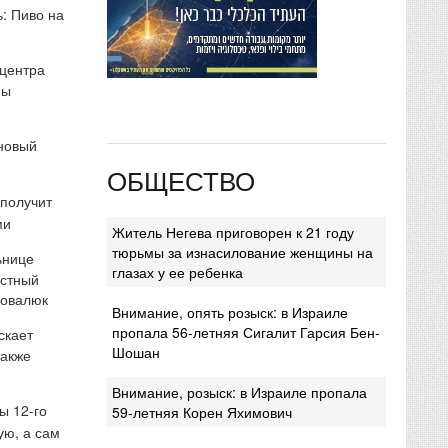
: Пиво на
 центра
мы
 новый
ОБЩЕСТВО
 получит
ми
Житель Негева приговорен к 21 году
тюрьмы за изнасилование женщины на
ьнице
глазах у ее ребенка
естный
Ковалюк
Внимание, опять розыск: в Израиле
пропала 56-летняя Сигалит Гарсия Бен-
скает
Шошан
также
Внимание, розыск: в Израиле пропала
ы 12-го
59-летняя Корен Яхимович
ую, а сам