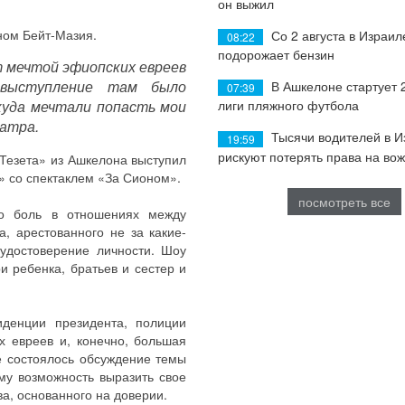
он выжил
ном Бейт-Мазия.
Со 2 августа в Израил
08:22
подорожает бензин
т мечтой эфиопских евреев
 выступление там было
В Ашкелоне стартует 
07:39
лиги пляжного футбола
куда мечтали попасть мои
еатра.
Тысячи водителей в 
19:59
рискуют потерять права на во
«Тезета» из Ашкелона выступил
» со спектаклем «За Сионом».
посмотреть все
о боль в отношениях между
, арестованного не за какие-
удостоверение личности. Шоу
и ребенка, братьев и сестер и
иденции президента, полиции
х евреев и, конечно, большая
е состоялось обсуждение темы
му возможность выразить свое
а, основанного на доверии.