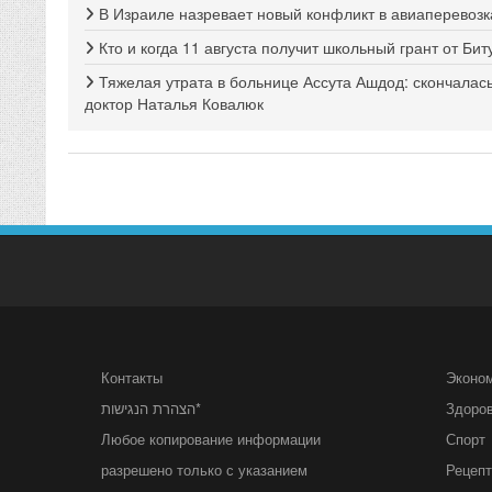
В Израиле назревает новый конфликт в авиаперевозк
Кто и когда 11 августа получит школьный грант от Би
Тяжелая утрата в больнице Ассута Ашдод: скончалас
доктор Наталья Ковалюк
Контакты
Эконо
הצהרת הנגישות*
Здоро
Любое копирование информации
Спорт
разрешено только с указанием
Рецеп