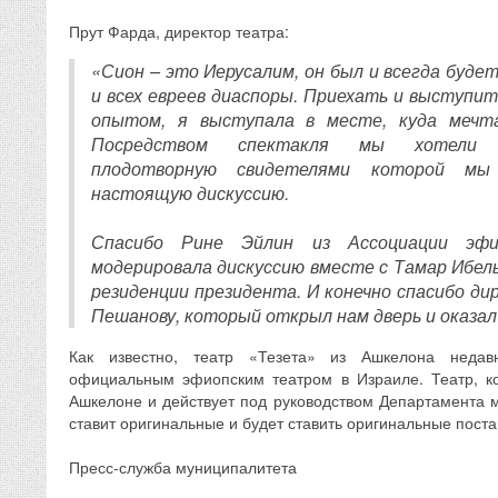
Прут Фарда, директор театра:
«Сион – это Иерусалим, он был и всегда буде
и всех евреев диаспоры. Приехать и выступ
опытом, я выступала в месте, куда мечт
Посредством спектакля мы хотели о
плодотворную свидетелями которой мы
настоящую дискуссию.
Спасибо Рине Эйлин из Ассоциации эфио
модерировала дискуссию вместе с Тамар Ибел
резиденции президента. И конечно спасибо д
Пешанову, который открыл нам дверь и оказал
Как известно, театр «Тезета» из Ашкелона нед
официальным эфиопским театром в Израиле. Театр, к
Ашкелоне и действует под руководством Департамента м
ставит оригинальные и будет ставить оригинальные поста
Пресс-служба муниципалитета