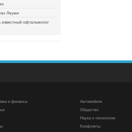
ах
туах Леуми
ь известный офтальмолог
мика и финансы
Автомобили
вье
Общество
Наука и технологии
ты
Конфликты