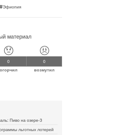
Эфиопия
ный материал
0
0
огорчил
возмутил
ль: Пиво на озере-3
рограммы льготных лотерей