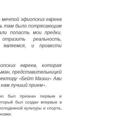
т мечтой эфиопских евреев
ить там было потрясающим
али попасть мои предки.
тразить реальность,
 являемся, и провести
пских евреев, которая
ьман, представительницей
иректору «Бейт Мазии» Ави
 нам лучший прием».
авно был признан первым и
оторый был создан впервые в
олодежной культуры и спорта,
новки.