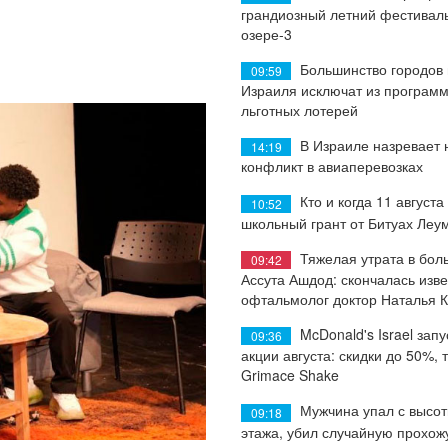
грандиозный летний фестиваль
озере-3
Большинство городов
09:59
Израиля исключат из програм
льготных лотерей
В Израиле назревает
14:19
конфликт в авиаперевозках
Кто и когда 11 августа
10:52
школьный грант от Битуах Леу
Тяжелая утрата в бол
09:42
Ассута Ашдод: скончалась изв
офтальмолог доктор Наталья 
McDonald's Israel запу
09:36
акции августа: скидки до 50%, 
Grimace Shake
Мужчина упал с высот
09:18
этажа, убил случайную прохож