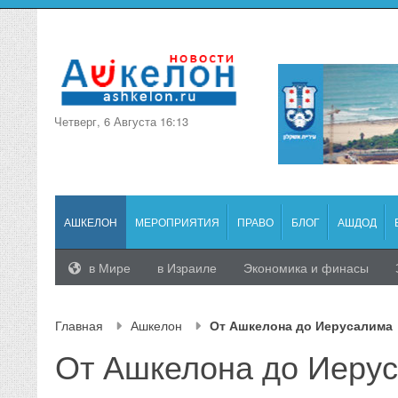
Четверг, 6 Августа 16:13
АШКЕЛОН
МЕРОПРИЯТИЯ
ПРАВО
БЛОГ
АШДОД
в Мире
в Израиле
Экономика и финасы
Главная
Ашкелон
От Ашкелона до Иерусалима
От Ашкелона до Иеру