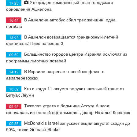
Утвержден комплексный план городского
17:26
обновления Ашкелона
В Ашкелоне автобус сбил трех женщин, одна
16:44
погибла
В Ашкелон возвращается грандиозный летний
12:04
фестиваль: Пиво на озере-3
Большинство городов центра Израиля исключат из
09:59
программы льготных лотерей
В Израиле назревает новый конфликт в
14:19
авиаперевозках
Кто и когда 11 августа получит школьный грант от
10:52
Битуах Леуми
Тяжелая утрата в больнице Ассута Ашдод:
09:42
скончалась известный офтальмолог доктор Наталья Ковалюк
McDonald's Israel запускает акции августа: скидки до
09:36
50%, также Grimace Shake