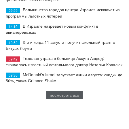
Большинство городов центра Израиля исключат из
09:59
программы льготных лотерей
В Израиле назревает новый конфликт в
14:19
авиаперевозках
Кто и когда 11 августа получит школьный грант от
10:52
Битуах Леуми
Тяжелая утрата в больнице Ассута Ашдод:
09:42
скончалась известный офтальмолог доктор Наталья Ковалюк
McDonald's Israel запускает акции августа: скидки до
09:36
50%, также Grimace Shake
посмотреть все