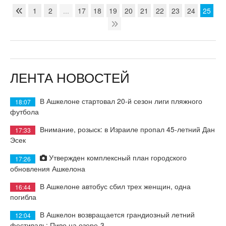
1
2
...
17
18
19
20
21
22
23
24
25
ЛЕНТА НОВОСТЕЙ
В Ашкелоне стартовал 20-й сезон лиги пляжного
18:07
футбола
Внимание, розыск: в Израиле пропал 45-летний Дан
17:33
Эсек
Утвержден комплексный план городского
17:26
обновления Ашкелона
В Ашкелоне автобус сбил трех женщин, одна
16:44
погибла
В Ашкелон возвращается грандиозный летний
12:04
фестиваль: Пиво на озере-3