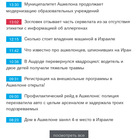
Муниципалитет Ашкелона продолжает
13:30
модернизацию образовательных учреждений
Зогловек отзывает часть сервелата из-за отсутствия
13:02
этикетки с информацией об аллергенах
Cколько стоит владение машиной в Израиле
12:15
Что известно про ашкелонцев, шпионивших на Иран
11:42
В Ашдоде перевернулся квадроцикл: водитель и
10:36
двое детей получили тяжелые травмы
Регистрация на внешкольные программы в
09:31
Ашкелоне открыта!
Профилактический рейд в Ашкелоне: полиция
09:00
перехватила авто с целым арсеналом и задержала троих
подозреваемых
Дом в Ашкелоне занял 4-е место в Израиле
08:23
посмотреть все