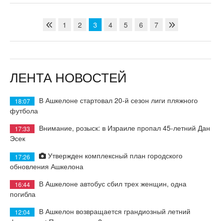
1
2
3
4
5
6
7
ЛЕНТА НОВОСТЕЙ
В Ашкелоне стартовал 20-й сезон лиги пляжного
18:07
футбола
Внимание, розыск: в Израиле пропал 45-летний Дан
17:33
Эсек
Утвержден комплексный план городского
17:26
обновления Ашкелона
В Ашкелоне автобус сбил трех женщин, одна
16:44
погибла
В Ашкелон возвращается грандиозный летний
12:04