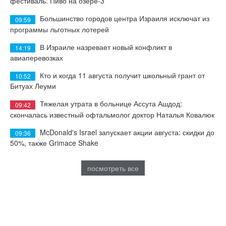
фестиваль: Пиво на озере-3
Большинство городов центра Израиля исключат из
09:59
программы льготных лотерей
В Израиле назревает новый конфликт в
14:19
авиаперевозках
Кто и когда 11 августа получит школьный грант от
10:52
Битуах Леуми
Тяжелая утрата в больнице Ассута Ашдод:
09:42
скончалась известный офтальмолог доктор Наталья Ковалюк
McDonald's Israel запускает акции августа: скидки до
09:36
50%, также Grimace Shake
посмотреть все