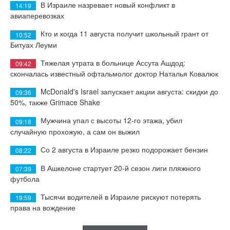
В Израиле назревает новый конфликт в
14:19
авиаперевозках
Кто и когда 11 августа получит школьный грант от
10:52
Битуах Леуми
Тяжелая утрата в больнице Ассута Ашдод:
09:42
скончалась известный офтальмолог доктор Наталья Ковалюк
McDonald's Israel запускает акции августа: скидки до
09:36
50%, также Grimace Shake
Мужчина упал с высоты 12-го этажа, убил
09:18
случайную прохожую, а сам он выжил
Со 2 августа в Израиле резко подорожает бензин
08:22
В Ашкелоне стартует 20-й сезон лиги пляжного
07:39
футбола
Тысячи водителей в Израиле рискуют потерять
19:59
права на вождение