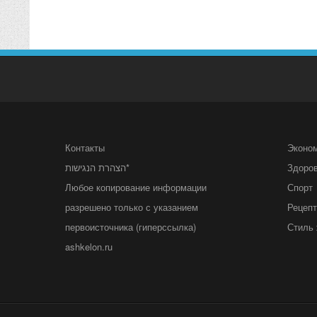
Контакты
Эконо
הצהרת הנגישות*
Здоро
Любое копирование информации
Спорт
разрешено только с указанием
Рецеп
первоисточника (гиперссылка)
Стиль 
ashkelon.ru