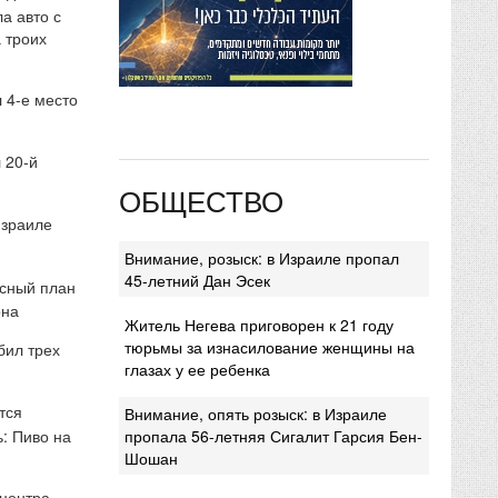
а авто с
 троих
 4-е место
 20-й
ОБЩЕСТВО
Израиле
Внимание, розыск: в Израиле пропал
45-летний Дан Эсек
сный план
она
Житель Негева приговорен к 21 году
тюрьмы за изнасилование женщины на
бил трех
глазах у ее ребенка
тся
Внимание, опять розыск: в Израиле
: Пиво на
пропала 56-летняя Сигалит Гарсия Бен-
Шошан
 центра