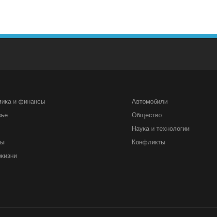
мика и финансы
Автомобили
вье
Общество
Наука и технологии
ты
Конфликты
жизни