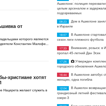
Ашкелоне: полиция перехватил
целым арсеналом и задержала
подозреваемых
Дом в Ашкелоне занял
08:23
ьшивка от
в Израиле
В Ашкелоне стартовал
18:07
ладельцами которого являются
сезон лиги пляжного футбола
деятели Константин Малофе...
Внимание, розыск: в 
17:33
пропал 45-летний Дан Эсек
Утвержден комплек
17:26
городского обновления Ашкел
В Ашкелоне автобус с
16:44
бы-христиане хотят
женщин, одна погибла
Л
В Ашкелон возвращае
12:04
е Нацерета желают служить в
грандиозный летний фестиваль
озере-3
Большинство городов