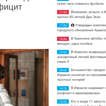
ефицит
сезон лиги пляжного футбола
Внимание, розыск: в 
17:33
пропал 45-летний Дан Эсек
Утвержден комплек
17:26
городского обновления Ашкел
В Ашкелоне автобус с
16:44
женщин, одна погибла
В Ашкелон возвращае
12:04
грандиозный летний фестиваль
озере-3
Большинство городов
09:59
Израиля исключат из програм
льготных лотерей
В Израиле назревает
14:19
конфликт в авиаперевозках
Кто и когда 11 августа
10:52
школьный грант от Битуах Леу