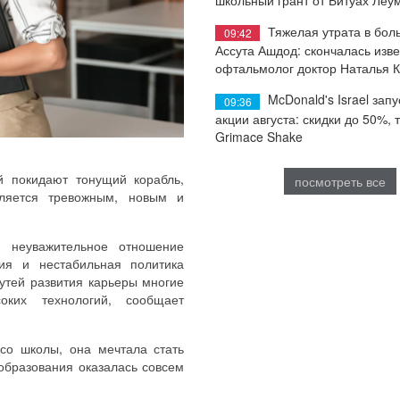
Тяжелая утрата в бол
09:42
Ассута Ашдод: скончалась изв
офтальмолог доктор Наталья 
McDonald's Israel запу
09:36
акции августа: скидки до 50%, 
Grimace Shake
й покидают тонущий корабль,
посмотреть все
вляется тревожным, новым и
, неуважительное отношение
ния и нестабильная политика
утей развития карьеры многие
ких технологий, сообщает
со школы, она мечтала стать
образования оказалась совсем