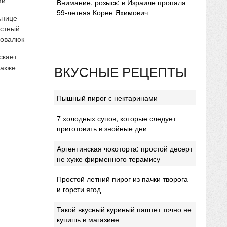
Внимание, розыск: в Израиле пропала
59-летняя Корен Яхимович
ьнице
естный
Ковалюк
скает
ВКУСНЫЕ РЕЦЕПТЫ
также
Пышный пирог с нектаринами
7 холодных супов, которые следует
приготовить в знойные дни
Аргентинская чокоторта: простой десерт
не хуже фирменного терамису
Простой летний пирог из пачки творога
и горсти ягод
Такой вкусный куриный паштет точно не
купишь в магазине