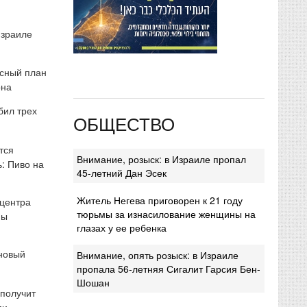
Израиле
сный план
она
бил трех
ОБЩЕСТВО
тся
Внимание, розыск: в Израиле пропал
: Пиво на
45-летний Дан Эсек
Житель Негева приговорен к 21 году
 центра
тюрьмы за изнасилование женщины на
мы
глазах у ее ребенка
 новый
Внимание, опять розыск: в Израиле
пропала 56-летняя Сигалит Гарсия Бен-
Шошан
 получит
ми