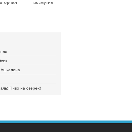
огорчил
возмутил
бола
Эсек
я Ашкелона
ль: Пиво на озере-3