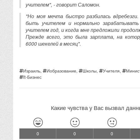
учителем", - говорит Саломон.
"Но моя мечта быстро разбилась вдребезги.
быть учителем и нормально зарабатывать
учителем год, и когда мне предложили продолж
Прежде всего, это была зарплата, на кото
6000 шекелей в месяц".
Израиль
,
Иобразование
,
Школы
,
Учителя
,
Минис
It-Бизнес
Какие чувства у Вас вызвал дан
0
0
0