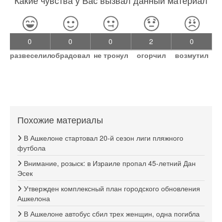
0
0
0
2
0
развеселил
обрадовал
не тронул
огорчил
возмутил
Похожие материалы
В Ашкелоне стартовал 20-й сезон лиги пляжного
футбола
Внимание, розыск: в Израиле пропал 45-летний Дан
Эсек
Утвержден комплексный план городского обновления
Ашкелона
В Ашкелоне автобус сбил трех женщин, одна погибла