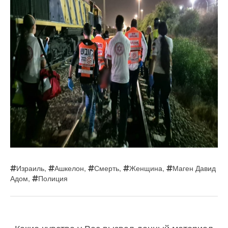
Израиль
,
Ашкелон
,
Смерть
,
Женщина
,
Маген Давид
Адом
,
Полиция
Какие чувства у Вас вызвал данный материал