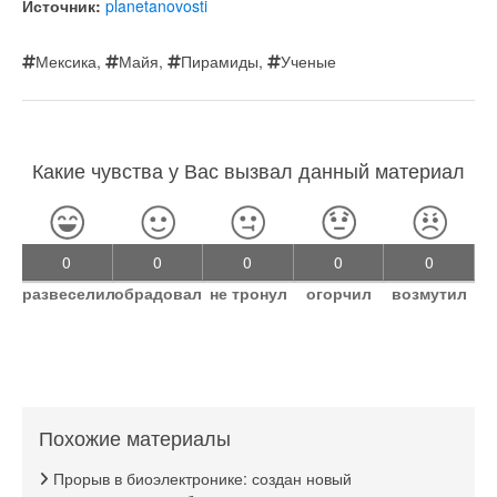
Источник:
planetanovosti
Мексика
,
Майя
,
Пирамиды
,
Ученые
Какие чувства у Вас вызвал данный материал
0
0
0
0
0
развеселил
обрадовал
не тронул
огорчил
возмутил
Похожие материалы
Прорыв в биоэлектронике: создан новый