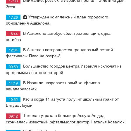
Внимание, розыск: в Израиле пропал 45-летний Дан
17:33
Эсек
Утвержден комплексный план городского
17:26
обновления Ашкелона
В Ашкелоне автобус сбил трех женщин, одна
16:44
погибла
В Ашкелон возвращается грандиозный летний
12:04
фестиваль: Пиво на озере-3
Большинство городов центра Израиля исключат из
09:59
программы льготных лотерей
В Израиле назревает новый конфликт в
14:19
авиаперевозках
Кто и когда 11 августа получит школьный грант от
10:52
Битуах Леуми
Тяжелая утрата в больнице Ассута Ашдод:
09:42
скончалась известный офтальмолог доктор Наталья Ковалюк