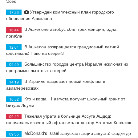
Эсек
Утвержден комплексный план городского
17:26
обновления Ашкелона
В Ашкелоне автобус сбил трех женщин, одна
16:44
погибла
В Ашкелон возвращается грандиозный летний
12:04
фестиваль: Пиво на озере-3
Большинство городов центра Израиля исключат из
09:59
программы льготных лотерей
В Израиле назревает новый конфликт в
14:19
авиаперевозках
Кто и когда 11 августа получит школьный грант от
10:52
Битуах Леуми
Тяжелая утрата в больнице Ассута Ашдод:
09:42
скончалась известный офтальмолог доктор Наталья Ковалюк
McDonald's Israel запускает акции августа: скидки до
09:36