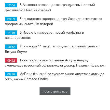
В Ашкелон возвращается грандиозный летний
12:04
фестиваль: Пиво на озере-3
Большинство городов центра Израиля исключат из
09:59
программы льготных лотерей
В Израиле назревает новый конфликт в
14:19
авиаперевозках
Кто и когда 11 августа получит школьный грант от
10:52
Битуах Леуми
Тяжелая утрата в больнице Ассута Ашдод:
09:42
скончалась известный офтальмолог доктор Наталья Ковалюк
McDonald's Israel запускает акции августа: скидки до
09:36
50%, также Grimace Shake
посмотреть все