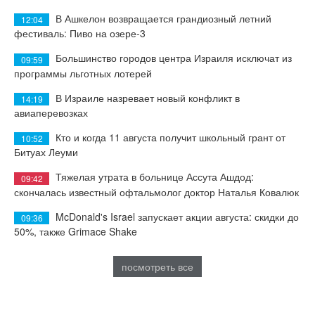
В Ашкелон возвращается грандиозный летний
12:04
фестиваль: Пиво на озере-3
Большинство городов центра Израиля исключат из
09:59
программы льготных лотерей
В Израиле назревает новый конфликт в
14:19
авиаперевозках
Кто и когда 11 августа получит школьный грант от
10:52
Битуах Леуми
Тяжелая утрата в больнице Ассута Ашдод:
09:42
скончалась известный офтальмолог доктор Наталья Ковалюк
McDonald's Israel запускает акции августа: скидки до
09:36
50%, также Grimace Shake
посмотреть все