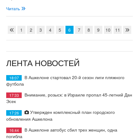
Читать
1
2
3
4
5
6
7
8
9
10
11
ЛЕНТА НОВОСТЕЙ
В Ашкелоне стартовал 20-й сезон лиги пляжного
18:07
футбола
Внимание, розыск: в Израиле пропал 45-летний Дан
17:33
Эсек
Утвержден комплексный план городского
17:26
обновления Ашкелона
В Ашкелоне автобус сбил трех женщин, одна
16:44
погибла