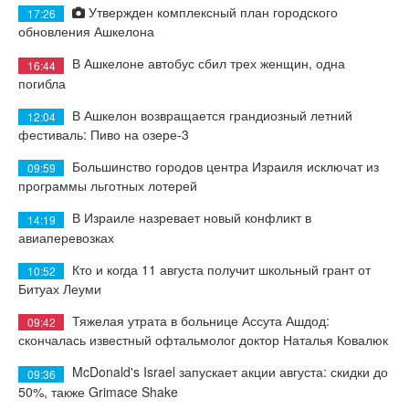
Утвержден комплексный план городского
17:26
обновления Ашкелона
В Ашкелоне автобус сбил трех женщин, одна
16:44
погибла
В Ашкелон возвращается грандиозный летний
12:04
фестиваль: Пиво на озере-3
Большинство городов центра Израиля исключат из
09:59
программы льготных лотерей
В Израиле назревает новый конфликт в
14:19
авиаперевозках
Кто и когда 11 августа получит школьный грант от
10:52
Битуах Леуми
Тяжелая утрата в больнице Ассута Ашдод:
09:42
скончалась известный офтальмолог доктор Наталья Ковалюк
McDonald's Israel запускает акции августа: скидки до
09:36
50%, также Grimace Shake