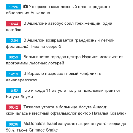
Утвержден комплексный план городского
17:26
обновления Ашкелона
В Ашкелоне автобус сбил трех женщин, одна
16:44
погибла
В Ашкелон возвращается грандиозный летний
12:04
фестиваль: Пиво на озере-3
Большинство городов центра Израиля исключат из
09:59
программы льготных лотерей
В Израиле назревает новый конфликт в
14:19
авиаперевозках
Кто и когда 11 августа получит школьный грант от
10:52
Битуах Леуми
Тяжелая утрата в больнице Ассута Ашдод:
09:42
скончалась известный офтальмолог доктор Наталья Ковалюк
McDonald's Israel запускает акции августа: скидки до
09:36
50%, также Grimace Shake