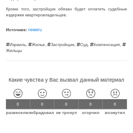
Кроме того, застройщик обязан будет оплатить судебные
издержки квартировладельцев.
Источник:
newsru
Израиль
,
Жилье
,
Застройщик
,
Суд
,
Компенсация
,
Жильцы
Какие чувства у Вас вызвал данный материал
0
0
0
0
0
развеселил
обрадовал
не тронул
огорчил
возмутил