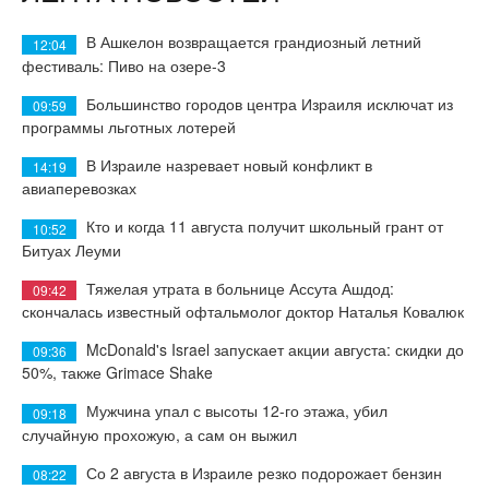
В Ашкелон возвращается грандиозный летний
12:04
фестиваль: Пиво на озере-3
Большинство городов центра Израиля исключат из
09:59
программы льготных лотерей
В Израиле назревает новый конфликт в
14:19
авиаперевозках
Кто и когда 11 августа получит школьный грант от
10:52
Битуах Леуми
Тяжелая утрата в больнице Ассута Ашдод:
09:42
скончалась известный офтальмолог доктор Наталья Ковалюк
McDonald's Israel запускает акции августа: скидки до
09:36
50%, также Grimace Shake
Мужчина упал с высоты 12-го этажа, убил
09:18
случайную прохожую, а сам он выжил
Со 2 августа в Израиле резко подорожает бензин
08:22