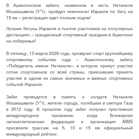
В Ашкелонском забеге, названном в честь Нетанеля
Мошиашвили (ז״ל), пройдет чемпионат Израиля по бегу на
15 км – регистрация идет полным ходом!
Лучшие бегуны Израиля и тысячи участников на популярных
дистанциях – грандиозный спортивный праздник в Ашкелоне
на побережье!
В пятницу, 13 марта 2026 года, прозвучит старт крупнейшему
спортивному событию года – Ашкелонскому забегу
«Победитель имени Нетанеля», в котором примут участие
сотни спортсменов со всей страны, приехавшие принять
участие в одном из самых значимых и важных спортивных
событий Израиля.
Забег проводится в память о солдате Нетанеле
Мошиашвили (ז״ל), жителе города, погибшем в секторе Газа
в 2012 году. В прошлом году забег получил престижное
международное признание, когда Всемирная
легкоатлетическая федерация и организация AIMS
присвоили трассам на 5, 10 и 15 км официальный
международный рейтинг.