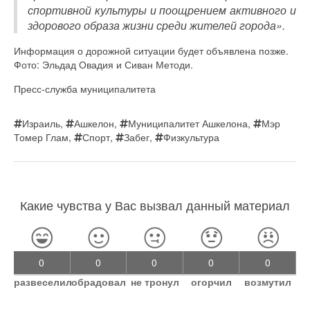
спортивной культуры и поощрением активного и
здорового образа жизни среди жителей города».
Информация о дорожной ситуации будет объявлена позже.
Фото: Эльдад Овадия и Сиван Методи.
Пресс-служба муниципалитета
Израиль
,
Ашкелон
,
Муниципалитет Ашкелона
,
Мэр
Томер Глам
,
Спорт
,
Забег
,
Физкультура
Какие чувства у Вас вызвал данный материал
0
0
0
0
0
развеселил
обрадовал
не тронул
огорчил
возмутил