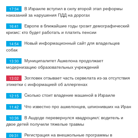
В Израиле вступил в силу второй этап реформы
17:34
наказаний за нарушения ПДД на дорогах
Европе в ближайшие годы грозит демографический
16:41
кризис: кто будет работать и платить пенсии
Новый информационный сайт для владельцев
14:54
собак
Муниципалитет Ашкелона продолжает
13:30
модернизацию образовательных учреждений
Зогловек отзывает часть сервелата из-за отсутствия
13:02
этикетки с информацией об аллергенах
Cколько стоит владение машиной в Израиле
12:15
Что известно про ашкелонцев, шпионивших на Иран
11:42
В Ашдоде перевернулся квадроцикл: водитель и
10:36
двое детей получили тяжелые травмы
Регистрация на внешкольные программы в
09:31