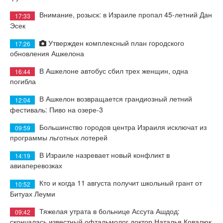
Внимание, розыск: в Израиле пропал 45-летний Дан
17:33
Эсек
Утвержден комплексный план городского
17:26
обновления Ашкелона
В Ашкелоне автобус сбил трех женщин, одна
16:44
погибла
В Ашкелон возвращается грандиозный летний
12:04
фестиваль: Пиво на озере-3
Большинство городов центра Израиля исключат из
09:59
программы льготных лотерей
В Израиле назревает новый конфликт в
14:19
авиаперевозках
Кто и когда 11 августа получит школьный грант от
10:52
Битуах Леуми
Тяжелая утрата в больнице Ассута Ашдод:
09:42
скончалась известный офтальмолог доктор Наталья Ковалюк