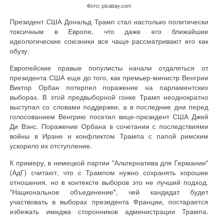
Фото: pixabay.com
Президент США Дональд Трамп стал настолько политически
токсичным в Европе, что даже его ближайшие
идеологические союзники все чаще рассматривают его как
обузу.
Европейские правые популисты начали отдаляться от
президента США еще до того, как премьер-министр Венгрии
Виктор Орбан потерпел поражение на парламентских
выборах. В этой предвыборной гонке Трамп неоднократно
выступал со словами поддержки, а в последние дни перед
голосованием Венгрию посетил вице-президент США Джей
Ди Вэнс. Поражение Орбана в сочетании с последствиями
войны в Иране и конфликтом Трампа с папой римским
ускорило их отступление.
К примеру, в немецкой партии "Альтернатива для Германии"
(АдГ) считают, что с Трампом нужно сохранять хорошие
отношения, но в контексте выборов это не лучший подход.
"Национальное объединение", чей кандидат будет
участвовать в выборах президента Франции, постарается
избежать имиджа сторонников администрации Трампа.