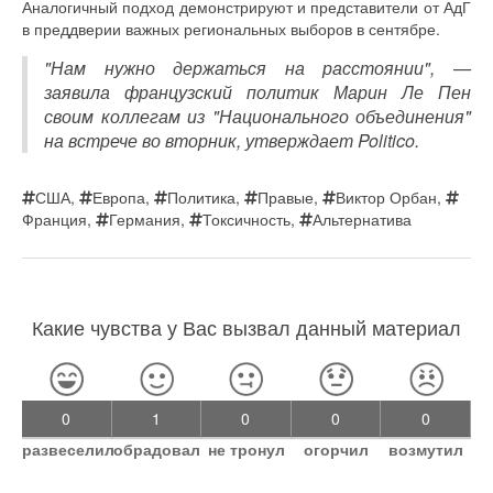
Аналогичный подход демонстрируют и представители от АдГ
в преддверии важных региональных выборов в сентябре.
"Нам нужно держаться на расстоянии", —
заявила французский политик Марин Ле Пен
своим коллегам из "Национального объединения"
на встрече во вторник, утверждает Politico.
США
,
Европа
,
Политика
,
Правые
,
Виктор Орбан
,
Франция
,
Германия
,
Токсичность
,
Альтернатива
Какие чувства у Вас вызвал данный материал
0
1
0
0
0
развеселил
обрадовал
не тронул
огорчил
возмутил