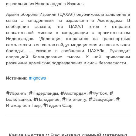
израильтян из Нидерландов в Израиль.
Армия обороны Израиля (ЦАХАЛ) опубликовала заявление в
связи с нападениями на израильтян в Амстердама. В
сообщении сказано, что ЦАХАЛ готов к отправке
спасательной миссии в координации с правительством
Нидерландов. "Делегация отправится на транспортных
самолетах и ​​в ее состав войдут медицинская и спасательная
бригады", – сказано в сообщении ЦАХАЛа. Руководит
операцией Командование тылом. К ней привлечены
различные армейские подразделения и силы безопасности.
Источник:
mignews
Израиль
,
Нидерланды
,
Амстердам
,
Футбол
,
Болельщики
,
Нападение
,
Нетаниягу
,
Эвакуация
,
Итамар Бен-Гвир
,
Гидеон Саар
Какие чувства у Вас вызвал данный материал