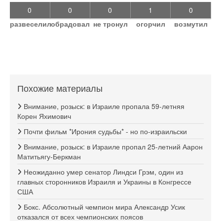
0
0
0
1
0
развеселил
обрадовал
не тронул
огорчил
возмутил
Похожие материалы
Внимание, розыск: в Израиле пропала 59-летняя
Корен Яхимович
Почти фильм *Ирония судьбы* - но по-израильски
Внимание, розыск: в Израиле пропал 25-летний Аарон
Матитьягу-Беркман
Неожиданно умер сенатор Линдси Грэм, один из
главных сторонников Израиля и Украины в Конгрессе
США
Бокс. Абсолютный чемпион мира Александр Усик
отказался от всех чемпионских поясов