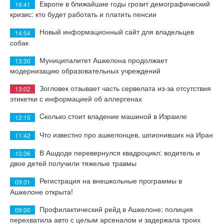
Европе в ближайшие годы грозит демографический
16:41
кризис: кто будет работать и платить пенсии
Новый информационный сайт для владельцев
14:54
собак
Муниципалитет Ашкелона продолжает
13:30
модернизацию образовательных учреждений
Зогловек отзывает часть сервелата из-за отсутствия
13:02
этикетки с информацией об аллергенах
Cколько стоит владение машиной в Израиле
12:15
Что известно про ашкелонцев, шпионивших на Иран
11:42
В Ашдоде перевернулся квадроцикл: водитель и
10:36
двое детей получили тяжелые травмы
Регистрация на внешкольные программы в
09:31
Ашкелоне открыта!
Профилактический рейд в Ашкелоне: полиция
09:00
перехватила авто с целым арсеналом и задержала троих