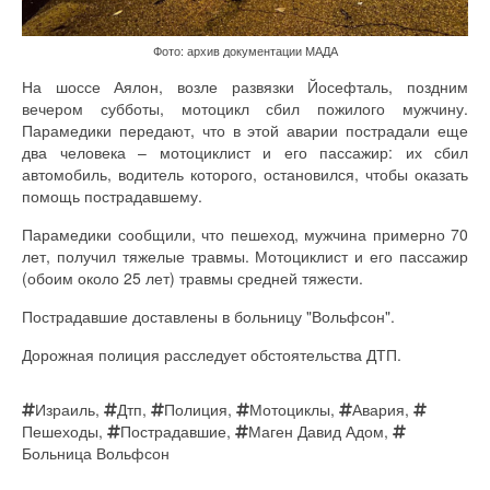
Фото: архив документации МАДА
На шоссе Аялон, возле развязки Йосефталь, поздним
вечером субботы, мотоцикл сбил пожилого мужчину.
Парамедики передают, что в этой аварии пострадали еще
два человека – мотоциклист и его пассажир: их сбил
автомобиль, водитель которого, остановился, чтобы оказать
помощь пострадавшему.
Парамедики сообщили, что пешеход, мужчина примерно 70
лет, получил тяжелые травмы. Мотоциклист и его пассажир
(обоим около 25 лет) травмы средней тяжести.
Пострадавшие доставлены в больницу "Вольфсон".
Дорожная полиция расследует обстоятельства ДТП.
Израиль
,
Дтп
,
Полиция
,
Мотоциклы
,
Авария
,
Пешеходы
,
Пострадавшие
,
Маген Давид Адом
,
Больница Вольфсон