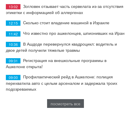
Зогловек отзывает часть сервелата из-за отсутствия
13:02
этикетки с информацией об аллергенах
Cколько стоит владение машиной в Израиле
12:15
Что известно про ашкелонцев, шпионивших на Иран
11:42
В Ашдоде перевернулся квадроцикл: водитель и
10:36
двое детей получили тяжелые травмы
Регистрация на внешкольные программы в
09:31
Ашкелоне открыта!
Профилактический рейд в Ашкелоне: полиция
09:00
перехватила авто с целым арсеналом и задержала троих
подозреваемых
посмотреть все