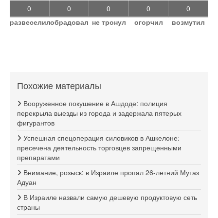
0
0
0
0
0
развеселил
обрадовал
не тронул
огорчил
возмутил
Похожие материалы
Вооруженное покушение в Ашдоде: полиция
перекрыла выезды из города и задержала пятерых
фигурантов
Успешная спецоперация силовиков в Ашкелоне:
пресечена деятельность торговцев запрещенными
препаратами
Внимание, розыск: в Израиле пропал 26-летний Мутаз
Адуан
В Израиле назвали самую дешевую продуктовую сеть
страны