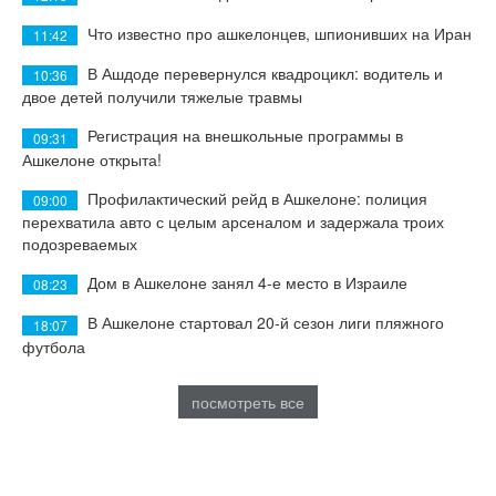
Что известно про ашкелонцев, шпионивших на Иран
11:42
В Ашдоде перевернулся квадроцикл: водитель и
10:36
двое детей получили тяжелые травмы
Регистрация на внешкольные программы в
09:31
Ашкелоне открыта!
Профилактический рейд в Ашкелоне: полиция
09:00
перехватила авто с целым арсеналом и задержала троих
подозреваемых
Дом в Ашкелоне занял 4-е место в Израиле
08:23
В Ашкелоне стартовал 20-й сезон лиги пляжного
18:07
футбола
посмотреть все