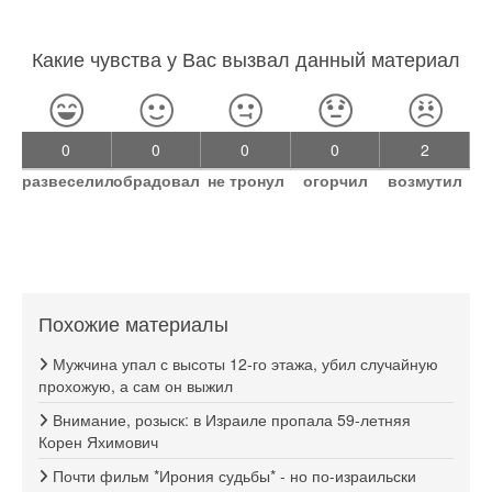
Какие чувства у Вас вызвал данный материал
0
0
0
0
2
развеселил
обрадовал
не тронул
огорчил
возмутил
Похожие материалы
Мужчина упал с высоты 12-го этажа, убил случайную
прохожую, а сам он выжил
Внимание, розыск: в Израиле пропала 59-летняя
Корен Яхимович
Почти фильм *Ирония судьбы* - но по-израильски