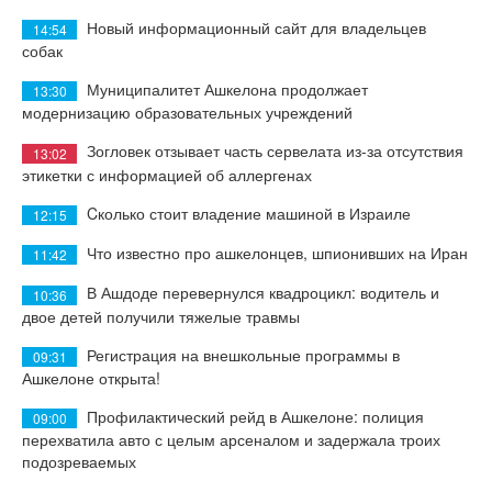
Новый информационный сайт для владельцев
14:54
собак
Муниципалитет Ашкелона продолжает
13:30
модернизацию образовательных учреждений
Зогловек отзывает часть сервелата из-за отсутствия
13:02
этикетки с информацией об аллергенах
Cколько стоит владение машиной в Израиле
12:15
Что известно про ашкелонцев, шпионивших на Иран
11:42
В Ашдоде перевернулся квадроцикл: водитель и
10:36
двое детей получили тяжелые травмы
Регистрация на внешкольные программы в
09:31
Ашкелоне открыта!
Профилактический рейд в Ашкелоне: полиция
09:00
перехватила авто с целым арсеналом и задержала троих
подозреваемых