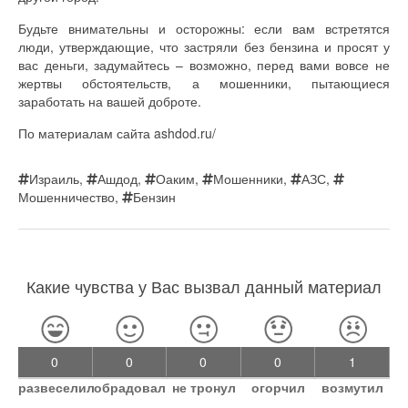
Будьте внимательны и осторожны: если вам встретятся
люди, утверждающие, что застряли без бензина и просят у
вас деньги, задумайтесь – возможно, перед вами вовсе не
жертвы обстоятельств, а мошенники, пытающиеся
заработать на вашей доброте.
По материалам сайта ashdod.ru/
Израиль
,
Ашдод
,
Оаким
,
Мошенники
,
АЗС
,
Мошенничество
,
Бензин
Какие чувства у Вас вызвал данный материал
0
0
0
0
1
развеселил
обрадовал
не тронул
огорчил
возмутил