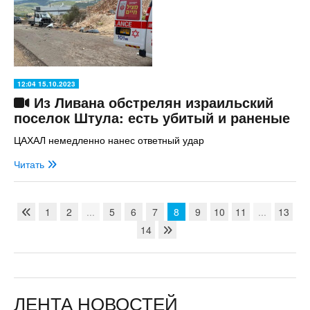
12:04 15.10.2023
Из Ливана обстрелян израильский
поселок Штула: есть убитый и раненые
ЦАХАЛ немедленно нанес ответный удар
Читать
1
2
...
5
6
7
8
9
10
11
...
13
14
ЛЕНТА НОВОСТЕЙ