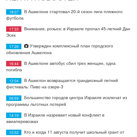
В Ашкелоне стартовал 20-й сезон лиги пляжного
18:07
футбола
Внимание, розыск: в Израиле пропал 45-летний Дан
17:33
Эсек
Утвержден комплексный план городского
17:26
обновления Ашкелона
В Ашкелоне автобус сбил трех женщин, одна
16:44
погибла
В Ашкелон возвращается грандиозный летний
12:04
фестиваль: Пиво на озере-3
Большинство городов центра Израиля исключат из
09:59
программы льготных лотерей
В Израиле назревает новый конфликт в
14:19
авиаперевозках
Кто и когда 11 августа получит школьный грант от
10:52