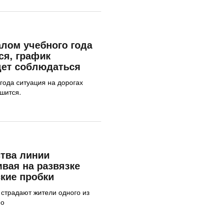
алом учебного года
ся, график
дет соблюдаться
года ситуация на дорогах
шится.
ства линии
мвая на развязке
ские пробки
 страдают жители одного из
но