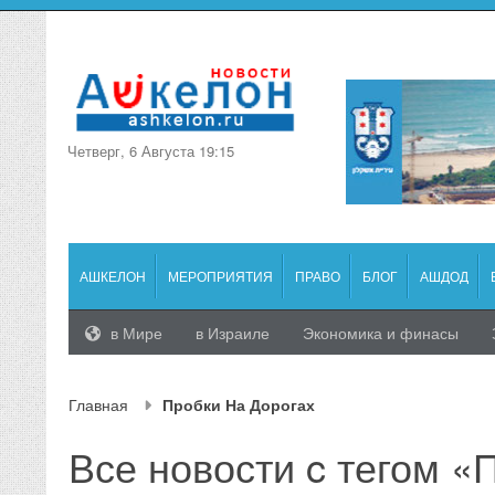
Четверг, 6 Августа 19:15
АШКЕЛОН
МЕРОПРИЯТИЯ
ПРАВО
БЛОГ
АШДОД
в Мире
в Израиле
Экономика и финасы
Главная
Пробки На Дорогах
Все новости c тегом «