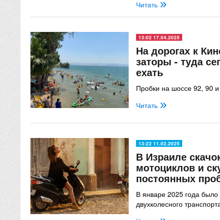
Читать
13:02 17.04.2025
На дорогах к Ки
заторы - туда се
ехать
Пробки на шоссе 92, 90 и
Читать
13:22 11.02.2025
В Израиле скачо
мотоциклов и ск
постоянных про
В январе 2025 года было
двухколесного транспорт