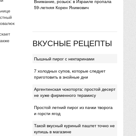
Внимание, розыск: в Израиле пропала
59-летняя Корен Яхимович
ьнице
естный
Ковалюк
скает
ВКУСНЫЕ РЕЦЕПТЫ
также
Пышный пирог с нектаринами
7 холодных супов, которые следует
приготовить в знойные дни
Аргентинская чокоторта: простой десерт
не хуже фирменного терамису
Простой летний пирог из пачки творога
и горсти ягод
Такой вкусный куриный паштет точно не
купишь в магазине