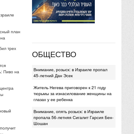
Израиле
сный план
она
бил трех
ОБЩЕСТВО
тся
Внимание, розыск: в Израиле пропал
: Пиво на
45-летний Дан Эсек
Житель Негева приговорен к 21 году
 центра
тюрьмы за изнасилование женщины на
мы
глазах у ее ребенка
 новый
Внимание, опять розыск: в Израиле
пропала 56-летняя Сигалит Гарсия Бен-
Шошан
 получит
ми