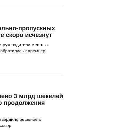
ольно-пропускных
е скоро исчезнут
и руководители местных
 обратились к премьер-
лено 3 млрд шекелей
о продолжения
утвердило решение о
север