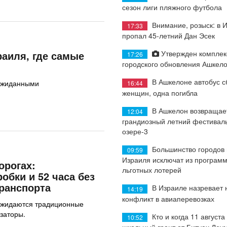
сезон лиги пляжного футбола
Внимание, розыск: в 
17:33
пропал 45-летний Дан Эсек
Утвержден комплек
раиля, где самые
17:26
городского обновления Ашкел
В Ашкелоне автобус с
еожиданными
16:44
женщин, одна погибла
В Ашкелон возвращае
12:04
грандиозный летний фестиваль
озере-3
Большинство городов
09:59
Израиля исключат из програм
орогах:
льготных лотерей
обки и 52 часа без
ранспорта
В Израиле назревает
14:19
конфликт в авиаперевозках
 ожидаются традиционные
заторы.
Кто и когда 11 августа
10:52
школьный грант от Битуах Леу