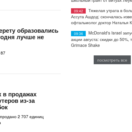
Тяжелая утрата в бол
09:42
Ассута Ашдод: скончалась изв
офтальмолог доктор Наталья 
нерету образовались
McDonald's Israel запу
09:36
годня лучше не
акции августа: скидки до 50%, 
Grimace Shake
 87
посмотреть все
к в продажах
утеров из-за
бок
 продано 2 707 единиц
а