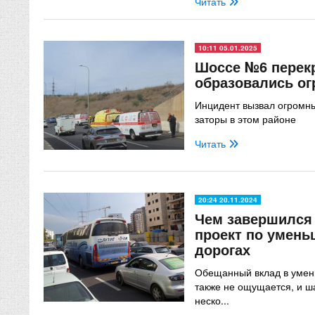
Читать
10:11 05.01.2025
Шоссе №6 перекр
образовались о
Инцидент вызвал огромн
заторы в этом районе
Читать
20:24 20.11.2024
Чем завершился
проект по умень
дорогах
Обещанный вклад в умен
также не ощущается, и ш
неско...