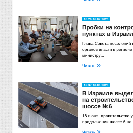
16:26 16.07.2023
Пробки на контр
пунктах в Израил
Глава Совета поселений 
органов власти в регионе
министру...
Читать
15:37 18.06.2023
В Израиле выде
на строительств
шоссе №6
18 июня правительство 
продолжении шоссе 6 на 
Читать