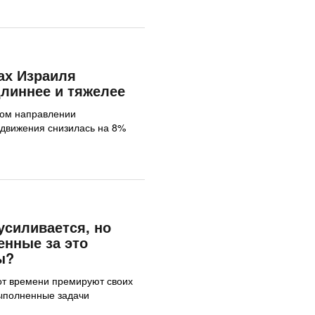
ах Израиля
длиннее и тяжелее
ном направлении
 движения снизилась на 8%
усиливается, но
енные за это
ы?
от времени премируют своих
выполненные задачи