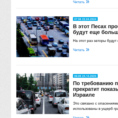
Читать
07:56 22.04.2024
В этот Песах про
будут еще больш
На этот раз заторы будут
Читать
08:06 24.10.2023
По требованию п
прекратит показ
Израиле
Это связано с опасениями
использованы в ущерб г
Читать