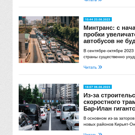
10:44 23.08.2023
Минтранс: с нач
пробки увеличат
автобусов не бу
В сентябре-октябре 2023 
страны существенно ухуд
Читать
18:07 06.08.2023
Из-за строитель
скоростного тра
Бар-Илан гигант
В основном из-за заторов
новых районов Кирьят-О
Читать