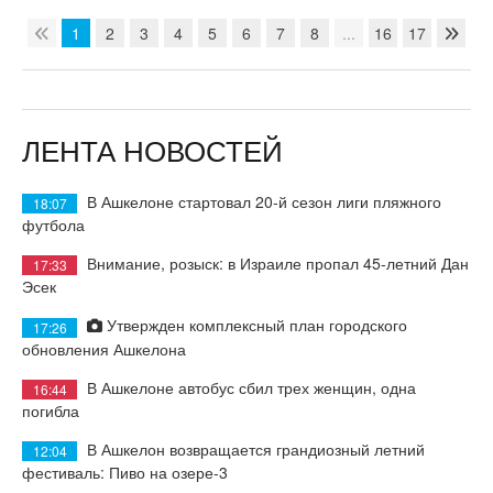
1
2
3
4
5
6
7
8
...
16
17
ЛЕНТА НОВОСТЕЙ
В Ашкелоне стартовал 20-й сезон лиги пляжного
18:07
футбола
Внимание, розыск: в Израиле пропал 45-летний Дан
17:33
Эсек
Утвержден комплексный план городского
17:26
обновления Ашкелона
В Ашкелоне автобус сбил трех женщин, одна
16:44
погибла
В Ашкелон возвращается грандиозный летний
12:04
фестиваль: Пиво на озере-3