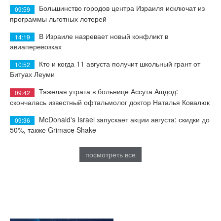
Большинство городов центра Израиля исключат из
09:59
программы льготных лотерей
В Израиле назревает новый конфликт в
14:19
авиаперевозках
Кто и когда 11 августа получит школьный грант от
10:52
Битуах Леуми
Тяжелая утрата в больнице Ассута Ашдод:
09:42
скончалась известный офтальмолог доктор Наталья Ковалюк
McDonald's Israel запускает акции августа: скидки до
09:36
50%, также Grimace Shake
посмотреть все