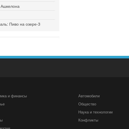
я Ашкелона
ль: Пиво на озере-3
мика и финансы
Автомобили
вье
Общество
Наука и технологии
ты
Конфликты
жизни