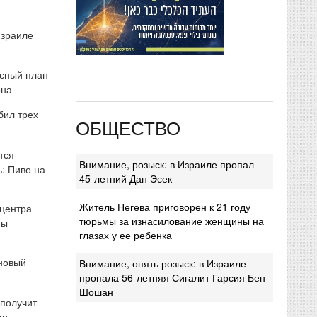
Израиле
сный план
она
бил трех
ОБЩЕСТВО
тся
Внимание, розыск: в Израиле пропал
: Пиво на
45-летний Дан Эсек
Житель Негева приговорен к 21 году
 центра
тюрьмы за изнасилование женщины на
мы
глазах у ее ребенка
 новый
Внимание, опять розыск: в Израиле
пропала 56-летняя Сигалит Гарсия Бен-
Шошан
 получит
ми