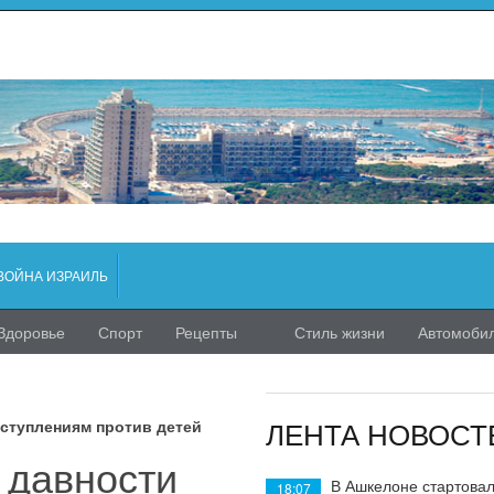
ВОЙНА ИЗРАИЛЬ
Здоровье
Спорт
Рецепты
Стиль жизни
Автомоби
ЛЕНТА НОВОСТ
еступлениям против детей
 давности
В Ашкелоне стартовал
18:07