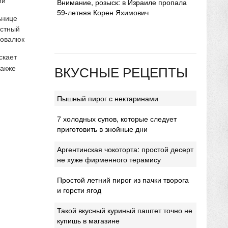
Внимание, розыск: в Израиле пропала
59-летняя Корен Яхимович
ьнице
естный
Ковалюк
скает
ВКУСНЫЕ РЕЦЕПТЫ
также
Пышный пирог с нектаринами
7 холодных супов, которые следует
приготовить в знойные дни
Аргентинская чокоторта: простой десерт
не хуже фирменного терамису
Простой летний пирог из пачки творога
и горсти ягод
Такой вкусный куриный паштет точно не
купишь в магазине