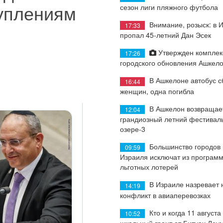
уплениям
сезон лиги пляжного футбола
Внимание, розыск: в 
17:33
пропал 45-летний Дан Эсек
Утвержден комплек
17:26
городского обновления Ашкел
В Ашкелоне автобус с
16:44
женщин, одна погибла
В Ашкелон возвращае
12:04
грандиозный летний фестиваль
озере-3
Большинство городов
09:59
Израиля исключат из програм
льготных лотерей
В Израиле назревает
14:19
конфликт в авиаперевозках
Кто и когда 11 августа
10:52
школьный грант от Битуах Леу