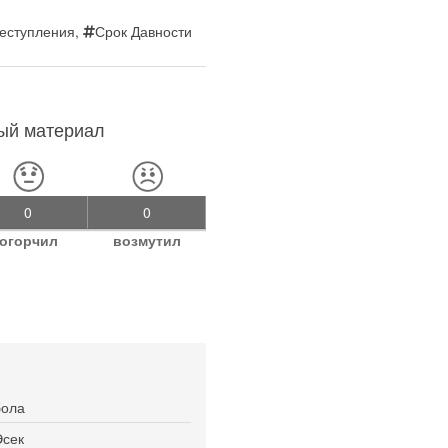
еступления
,
Срок Давности
ный материал
0
0
огорчил
возмутил
бола
Эсек