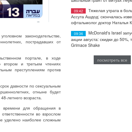
Тяжелая утрата в бол
09:42
Ассута Ашдод: скончалась изв
офтальмолог доктор Наталья 
McDonald's Israel запу
09:36
головном законодательстве,
акции августа: скидки до 50%, 
ннолетних, пострадавших от
Grimace Shake
льственном портале, в ходе
посмотреть все
о втором и третьем чтениях
альным преступлениям против
срок давности по сексуальным
ршеннолетних, отныне будет
48-летнего возраста.
ше времени для обращения в
 ответственности во взрослом
тве уделено наиболее сложным