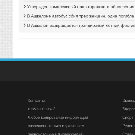
Утвержден комплексный план городского обновлени
В Ашкелоне автобус сбил трех женщин, одна погибла
В Ашкелон возвращается грандиозный летний фестива
Контакты
Эконо
הצהרת הנגישות*
Здоро
Любое копирование информации
Спорт
разрешено только с указанием
Рецеп
первоисточника (гиперссылка)
Стиль 