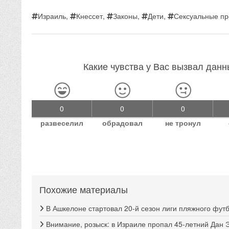
Израиль
,
Кнессет
,
Законы
,
Дети
,
Сексуальные пр
Какие чувства у Вас вызвал дан
0
0
0
развеселил
обрадовал
не тронул
Похожие материалы
В Ашкелоне стартовал 20-й сезон лиги пляжного фут
Внимание, розыск: в Израиле пропал 45-летний Дан 