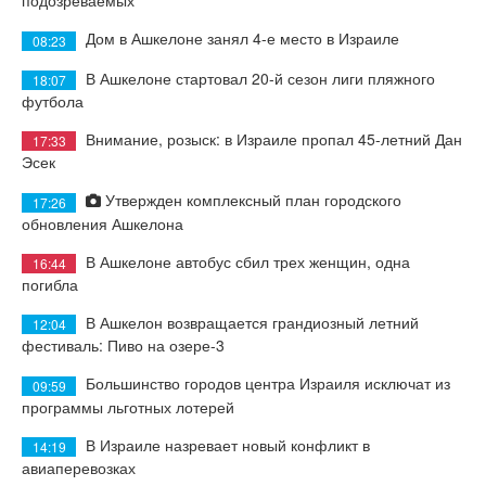
подозреваемых
Дом в Ашкелоне занял 4-е место в Израиле
08:23
В Ашкелоне стартовал 20-й сезон лиги пляжного
18:07
футбола
Внимание, розыск: в Израиле пропал 45-летний Дан
17:33
Эсек
Утвержден комплексный план городского
17:26
обновления Ашкелона
В Ашкелоне автобус сбил трех женщин, одна
16:44
погибла
В Ашкелон возвращается грандиозный летний
12:04
фестиваль: Пиво на озере-3
Большинство городов центра Израиля исключат из
09:59
программы льготных лотерей
В Израиле назревает новый конфликт в
14:19
авиаперевозках