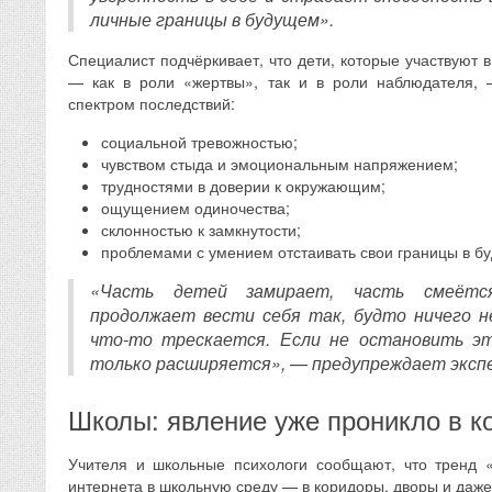
личные границы в будущем».
Специалист подчёркивает, что дети, которые участвуют в
— как в роли «жертвы», так и в роли наблюдателя, 
спектром последствий:
социальной тревожностью;
чувством стыда и эмоциональным напряжением;
трудностями в доверии к окружающим;
ощущением одиночества;
склонностью к замкнутости;
проблемами с умением отстаивать свои границы в б
«Часть детей замирает, часть смеётс
продолжает вести себя так, будто ничего 
что-то трескается. Если не остановить э
только расширяется», — предупреждает эксп
Школы: явление уже проникло в к
Учителя и школьные психологи сообщают, что тренд 
интернета в школьную среду — в коридоры, дворы и даже