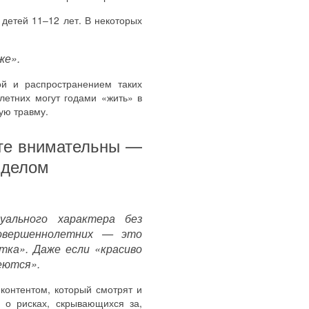
детей 11–12 лет. В некоторых
же».
й и распространением таких
летних могут годами «жить» в
ую травму.
ьте внимательны —
 делом
уального характера без
овершеннолетних — это
тка». Даже если «красиво
еются».
контентом, который смотрят и
 о рисках, скрывающихся за,