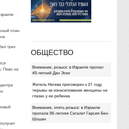
Израиле
сный план
она
бил трех
ОБЩЕСТВО
тся
Внимание, розыск: в Израиле пропал
: Пиво на
45-летний Дан Эсек
Житель Негева приговорен к 21 году
 центра
тюрьмы за изнасилование женщины на
мы
глазах у ее ребенка
 новый
Внимание, опять розыск: в Израиле
пропала 56-летняя Сигалит Гарсия Бен-
Шошан
 получит
ми