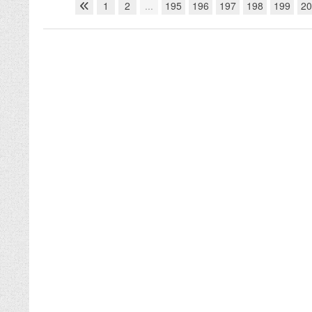
1
2
...
195
196
197
198
199
20