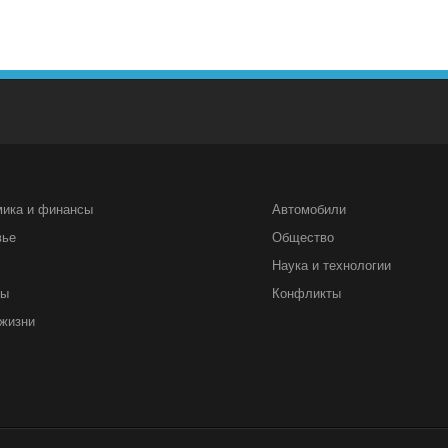
мика и финансы
Автомобили
вье
Общество
Наука и технологии
ты
Конфликты
жизни