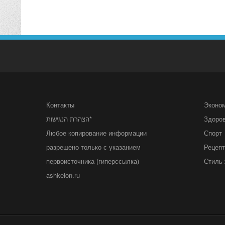
Контакты
Эконо
הצהרת הנגישות*
Здоро
Любое копирование информации
Спорт
разрешено только с указанием
Рецеп
первоисточника (гиперссылка)
Стиль 
ashkelon.ru