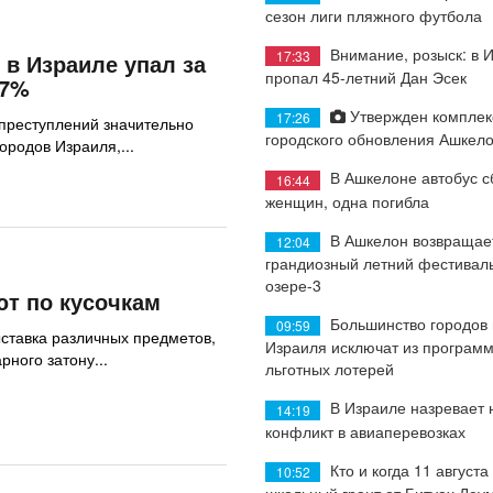
сезон лиги пляжного футбола
Внимание, розыск: в 
17:33
 в Израиле упал за
пропал 45-летний Дан Эсек
17%
Утвержден комплек
17:26
преступлений значительно
городского обновления Ашкел
ородов Израиля,...
В Ашкелоне автобус с
16:44
женщин, одна погибла
В Ашкелон возвращае
12:04
грандиозный летний фестиваль
озере-3
ют по кусочкам
Большинство городов
09:59
ставка различных предметов,
Израиля исключат из програм
рного затону...
льготных лотерей
В Израиле назревает
14:19
конфликт в авиаперевозках
Кто и когда 11 августа
10:52
школьный грант от Битуах Леу