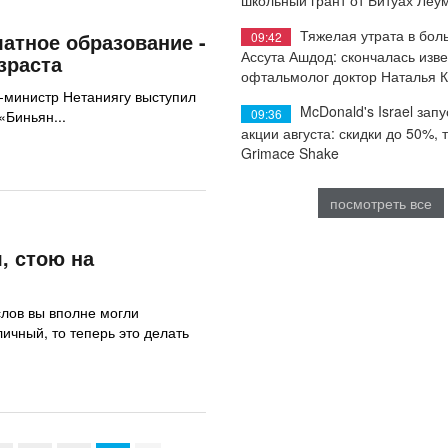
Тяжелая утрата в бол
латное образование -
09:42
Ассута Ашдод: скончалась изв
зраста
офтальмолог доктор Наталья 
-министр Нетаниягу выступил
McDonald's Israel запу
09:36
«Биньян...
акции августа: скидки до 50%, 
Grimace Shake
посмотреть все
, стою на
слов вы вполне могли
ичный, то теперь это делать