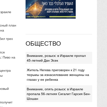
Израиле
сный план
она
бил трех
ОБЩЕСТВО
тся
Внимание, розыск: в Израиле пропал
: Пиво на
45-летний Дан Эсек
Житель Негева приговорен к 21 году
 центра
тюрьмы за изнасилование женщины на
мы
глазах у ее ребенка
 новый
Внимание, опять розыск: в Израиле
пропала 56-летняя Сигалит Гарсия Бен-
Шошан
 получит
ми