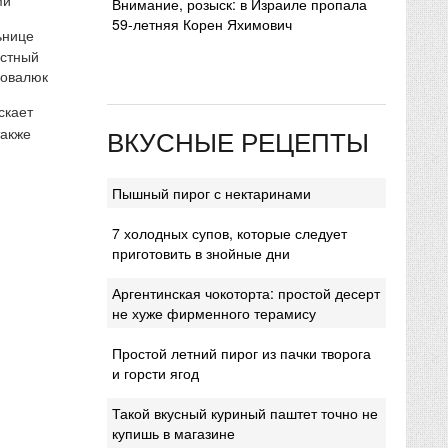
Внимание, розыск: в Израиле пропала
59-летняя Корен Яхимович
ьнице
естный
Ковалюк
скает
ВКУСНЫЕ РЕЦЕПТЫ
также
Пышный пирог с нектаринами
7 холодных супов, которые следует
приготовить в знойные дни
Аргентинская чокоторта: простой десерт
не хуже фирменного терамису
Простой летний пирог из пачки творога
и горсти ягод
Такой вкусный куриный паштет точно не
купишь в магазине