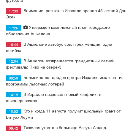
футбола
Внимание, розыск: в Израиле пропал 45-летний Дан
17:33
Эсек
Утвержден комплексный план городского
17:26
обновления Ашкелона
В Ашкелоне автобус сбил трех женщин, одна
16:44
погибла
В Ашкелон возвращается грандиозный летний
12:04
фестиваль: Пиво на озере-3
Большинство городов центра Израиля исключат из
09:59
программы льготных лотерей
В Израиле назревает новый конфликт в
14:19
авиаперевозках
Кто и когда 11 августа получит школьный грант от
10:52
Битуах Леуми
Тяжелая утрата в больнице Ассута Ашдод:
09:42