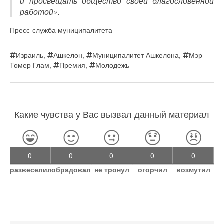
и просвещать общество своей благословенной
работой».
Пресс-служба муниципалитета
Израиль
,
Ашкелон
,
Муниципалитет Ашкелона
,
Мэр
Томер Глам
,
Премия
,
Молодежь
Какие чувства у Вас вызвал данный материал
0
0
0
0
0
развеселил
обрадовал
не тронул
огорчил
возмутил